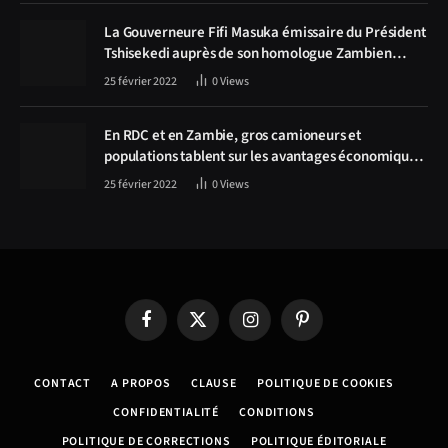
La Gouverneure Fifi Masuka émissaire du Président
Tshisekedi auprès de son homologue Zambien
Hichilema, la construction de la route Kolwezi -
25 février 2022
0
Views
Solwezi au centre des discussions
En RDC et en Zambie, gros camioneurs et
populations tablent sur les avantages économiques
de la route Kolwezi-Solwezi
25 février 2022
0
Views
Facebook
X
Instagram
Pinterest
(Twitter)
CONTACT
A PROPOS
CLAUSE
POLITIQUE DE COOKIES
CONFIDENTIALITÉ
CONDITIONS
POLITIQUE DE CORRECTIONS
POLITIQUE ÉDITORIALE