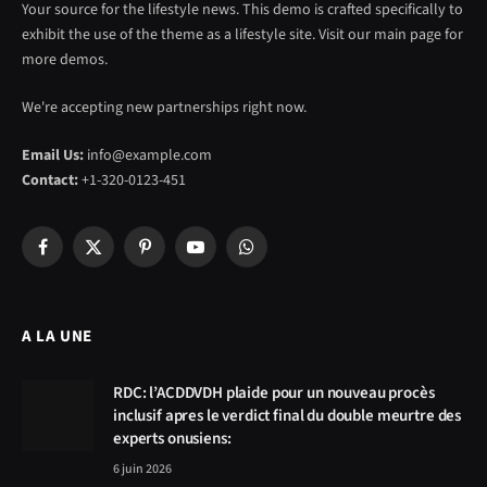
Your source for the lifestyle news. This demo is crafted specifically to
exhibit the use of the theme as a lifestyle site. Visit our main page for
more demos.
We're accepting new partnerships right now.
Email Us:
info@example.com
Contact:
+1-320-0123-451
Facebook
X
Pinterest
YouTube
WhatsApp
(Twitter)
A LA UNE
RDC: l’ACDDVDH plaide pour un nouveau procès
inclusif apres le verdict final du double meurtre des
experts onusiens:
6 juin 2026