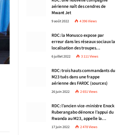
RDC: une nouvelle compagnie
aérienne naît des cendres de
Mwant Jet
9 août 2022
4 396
Views
RDC: la Monusco expose par
erreur dans les réseaux sociaux la
localisation des troupes
congolaises
6 juillet 2022
3 111
Views
RDC: trois hauts commandants du
M23 tués dans une frappe
aérienne des FARDC (sources)
26 juin 2022
2 651
Views
RDC: l’ancien vice-ministre Enock
Ruberangabo dénonce l’appui du
Rwanda au M23, appelle la
communauté internationale à
17 juin 2022
2 478
Views
stopper Kigali