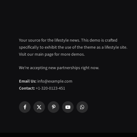
Your source for the lifestyle news. This demo is crafted
specifically to exhibit the use of the theme as a lifestyle site.
Visit our main page for more demos.
We're accepting new partnerships right now.
Email Us:
info@example.com
Contact:
+1-320-0123-451
Facebook
X
Pinterest
YouTube
WhatsApp
(Twitter)