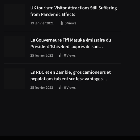
UK tourism: Visitor Attractions Still Suffering
from Pandemic Effects
19 janvier 2021
0
Views
La Gouverneure Fifi Masuka émissaire du
Président Tshisekedi auprès de son
homologue Zambien Hichilema, la
25 février 2022
0
Views
construction de la route Kolwezi -Solwezi au
centre des discussions
En RDC et en Zambie, gros camioneurs et
populations tablent sur les avantages
économiques de la route Kolwezi-Solwezi
25 février 2022
0
Views