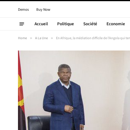
Demos
Buy Now
Accueil
Politique
Société
Economie
Home
»
A La Une
»
En Afrique, la médiation difficile de l’Angola qui t