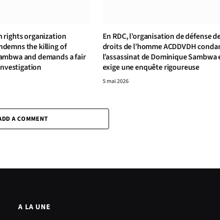
rights organization
En RDC, l’organisation de défense d
emns the killing of
droits de l’homme ACDDVDH cond
ambwa and demands a fair
l’assassinat de Dominique Sambwa 
investigation
exige une enquête rigoureuse
5 mai 2026
ADD A COMMENT
A LA UNE