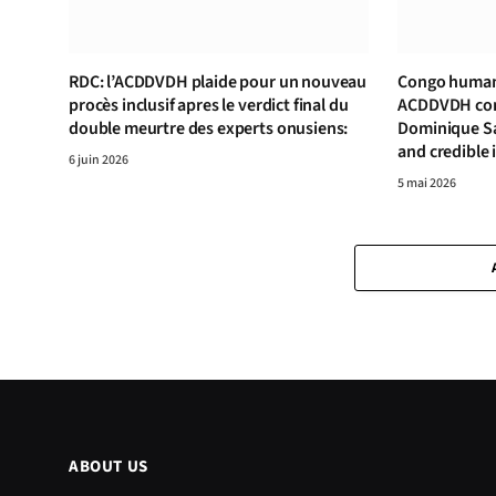
RDC: l’ACDDVDH plaide pour un nouveau
Congo human 
procès inclusif apres le verdict final du
ACDDVDH cond
double meurtre des experts onusiens:
Dominique S
and credible 
6 juin 2026
5 mai 2026
ABOUT US