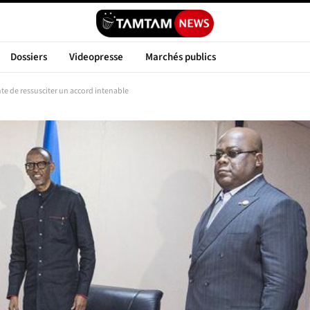
Dossiers
Videopresse
Marchés publics
ente de ressusciter un accord intenable