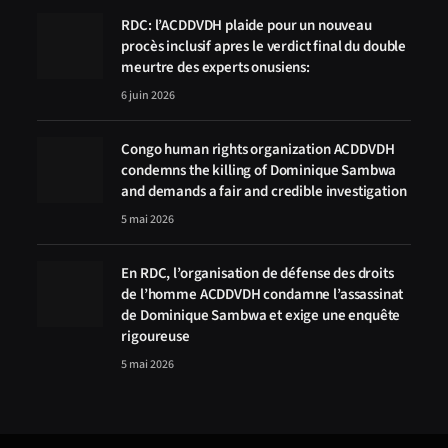
RDC: l’ACDDVDH plaide pour un nouveau
procès inclusif apres le verdict final du double
meurtre des experts onusiens:
6 juin 2026
Congo human rights organization ACDDVDH
condemns the killing of Dominique Sambwa
and demands a fair and credible investigation
5 mai 2026
En RDC, l’organisation de défense des droits
de l’homme ACDDVDH condamne l’assassinat
de Dominique Sambwa et exige une enquête
rigoureuse
5 mai 2026