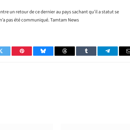
tre un retour de ce dernier au pays sachant qu’il a statut se
ger n’a pas été communiqué. Tamtam News
Twitter
Pinterest
Bluesky
Threads
Tumblr
Telegram