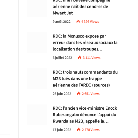
RDC: une nouvelle compagnie
aérienne naît des cendres de
Mwant Jet
9 août 2022
4 396
Views
RDC: la Monusco expose par
erreur dans les réseaux sociaux la
localisation des troupes
congolaises
6 juillet 2022
3 111
Views
RDC: trois hauts commandants du
M23 tués dans une frappe
aérienne des FARDC (sources)
26 juin 2022
2 651
Views
RDC: l’ancien vice-ministre Enock
Ruberangabo dénonce l’appui du
Rwanda au M23, appelle la
communauté internationale à
17 juin 2022
2 478
Views
stopper Kigali