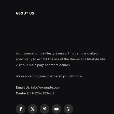
ABOUT US
Your source for the lifestyle news. This demo is crafted
specifically to exhibit the use of the theme as a lifestyle site.
Visit our main page for more demos.
We're accepting new partnerships right now.
Email Us:
info@example.com
Contact:
+1-320-0123-451
Facebook
X
Pinterest
YouTube
WhatsApp