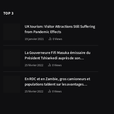
TOP 3
UK tourism: Visitor Attractions Still Suffering
from Pandemic Effects
19 janvier 2021
0
Views
La Gouverneure Fifi Masuka émissaire du
Président Tshisekedi auprès de son
homologue Zambien Hichilema, la
25 février 2022
0
Views
construction de la route Kolwezi -Solwezi au
centre des discussions
En RDC et en Zambie, gros camioneurs et
populations tablent sur les avantages
économiques de la route Kolwezi-Solwezi
25 février 2022
0
Views