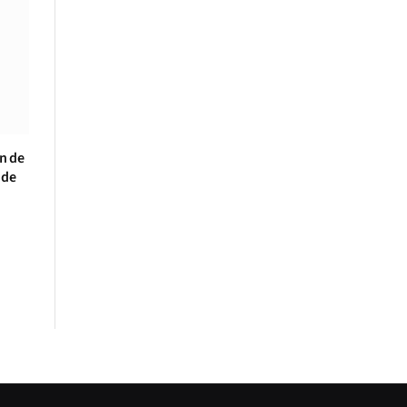
on de
 de