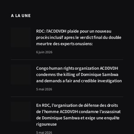
A LA UNE
RDC: l’ACDDVDH plaide pour un nouveau
procès inclusif apres le verdict final du double
meurtre des experts onusiens:
6 juin 2026
Congo human rights organization ACDDVDH
condemns the killing of Dominique Sambwa
and demands a fair and credible investigation
5 mai 2026
En RDC, l’organisation de défense des droits
de l’homme ACDDVDH condamne l’assassinat
de Dominique Sambwa et exige une enquête
rigoureuse
5 mai 2026