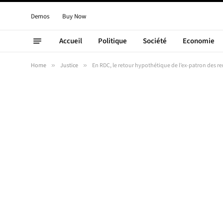
Demos
Buy Now
Accueil
Politique
Société
Economie
Home
»
Justice
»
En RDC, le retour hypothétique de l’ex-patron des re