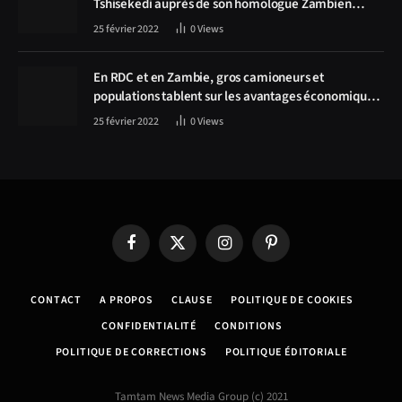
Tshisekedi auprès de son homologue Zambien
Hichilema, la construction de la route Kolwezi -
25 février 2022
0
Views
Solwezi au centre des discussions
En RDC et en Zambie, gros camioneurs et
populations tablent sur les avantages économiques
de la route Kolwezi-Solwezi
25 février 2022
0
Views
Facebook
X
Instagram
Pinterest
(Twitter)
CONTACT
A PROPOS
CLAUSE
POLITIQUE DE COOKIES
CONFIDENTIALITÉ
CONDITIONS
POLITIQUE DE CORRECTIONS
POLITIQUE ÉDITORIALE
Tamtam News Media Group (c) 2021