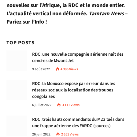
nouvelles sur l’Afrique, la RDC et le monde entier.
L’actualité vertical non déformée.
Tamtam News
–
Pariez sur l’Info !
TOP POSTS
RDC: une nouvelle compagnie aérienne naît des
cendres de Mwant Jet
9 août 2022
4 396
Views
RDC: la Monusco expose par erreur dans les
réseaux sociaux la localisation des troupes
congolaises
6 juillet 2022
3 111
Views
RDC: trois hauts commandants du M23 tués dans
une frappe aérienne des FARDC (sources)
26 juin 2022
2 651
Views