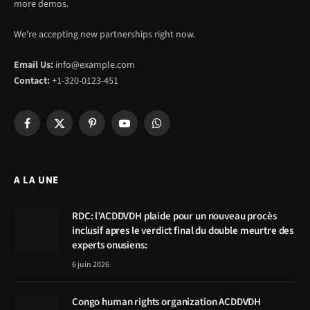
more demos.
We're accepting new partnerships right now.
Email Us:
info@example.com
Contact:
+1-320-0123-451
Facebook
X
Pinterest
YouTube
WhatsApp
(Twitter)
A LA UNE
RDC: l’ACDDVDH plaide pour un nouveau procès
inclusif apres le verdict final du double meurtre des
experts onusiens:
6 juin 2026
Congo human rights organization ACDDVDH