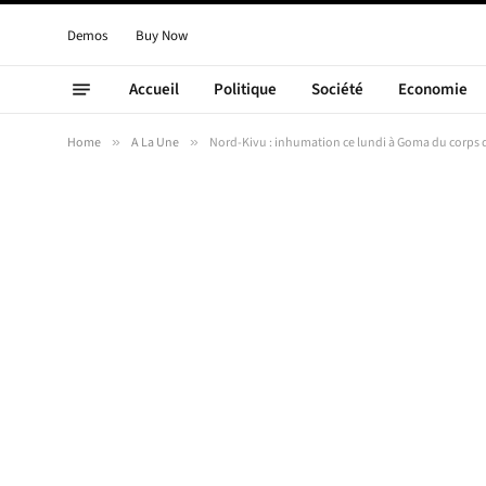
Demos
Buy Now
Accueil
Politique
Société
Economie
Home
»
A La Une
»
Nord-Kivu : inhumation ce lundi à Goma du corps 