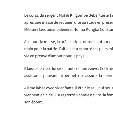
Le corps du sergent Mokili Kingombe Bebe, tué le 17 
après une messe de requiem dite au stade en présenc
Militaire Lieutenant-Général Ndima Kongba Consta
Au cours la messe, la prédication tournait autour d
main pour la patrie. l’officiant a exhorté ses pairs 
vie en preuve d’amour pour le pays.
Il laisse derrière lui six enfants et une veuve. Cett
assistance pouvant lui permettre d’assurer la survie 
« Il me laisse avec six enfants. Il était le seul qui n
viennent en aide. », a regretté Naomie Kavira, la f
son époux.