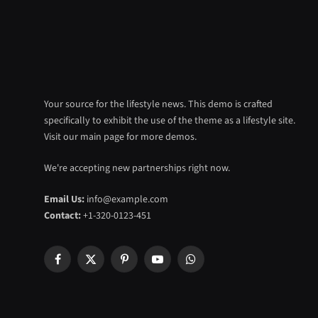
Your source for the lifestyle news. This demo is crafted
specifically to exhibit the use of the theme as a lifestyle site.
Visit our main page for more demos.
We're accepting new partnerships right now.
Email Us:
info@example.com
Contact:
+1-320-0123-451
Facebook
X
Pinterest
YouTube
WhatsApp
(Twitter)