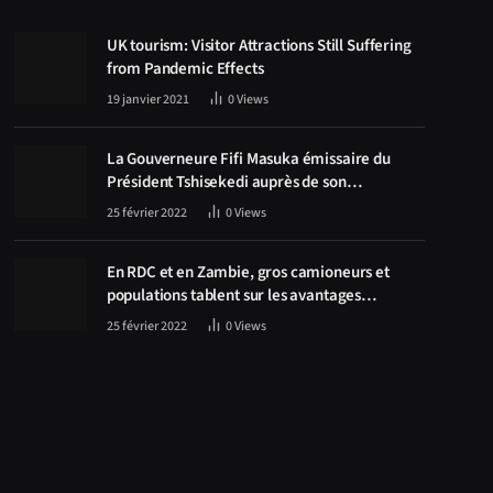
UK tourism: Visitor Attractions Still Suffering
from Pandemic Effects
19 janvier 2021
0
Views
La Gouverneure Fifi Masuka émissaire du
Président Tshisekedi auprès de son
homologue Zambien Hichilema, la
25 février 2022
0
Views
construction de la route Kolwezi -Solwezi au
centre des discussions
En RDC et en Zambie, gros camioneurs et
populations tablent sur les avantages
économiques de la route Kolwezi-Solwezi
25 février 2022
0
Views