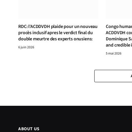
RDC: l’ACDDVDH plaide pour un nouveau
Congo human 
procès inclusif apres le verdict final du
ACDDVDH cond
double meurtre des experts onusiens:
Dominique S
and credible 
6 juin 2026
5 mai 2026
ABOUT US