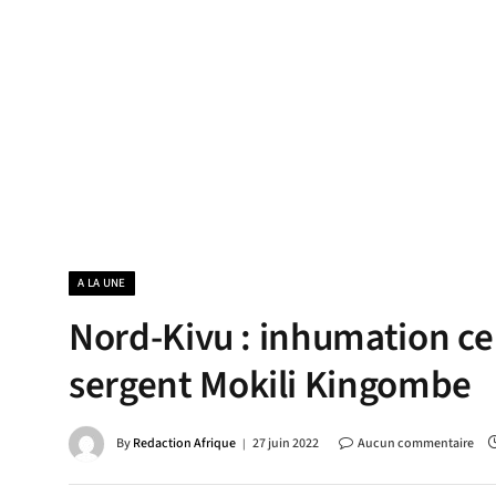
A LA UNE
Nord-Kivu : inhumation ce
sergent Mokili Kingombe
By
Redaction Afrique
27 juin 2022
Aucun commentaire