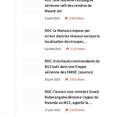
RDC: une nouvelle compagnie
aérienne naît des cendres de
Mwant Jet
9 août 2022
4 396
Views
RDC: la Monusco expose par
erreur dans les réseaux sociaux la
localisation des troupes
congolaises
6 juillet 2022
3 111
Views
RDC: trois hauts commandants du
M23 tués dans une frappe
aérienne des FARDC (sources)
26 juin 2022
2 651
Views
RDC: l’ancien vice-ministre Enock
Ruberangabo dénonce l’appui du
Rwanda au M23, appelle la
communauté internationale à
17 juin 2022
2 478
Views
stopper Kigali