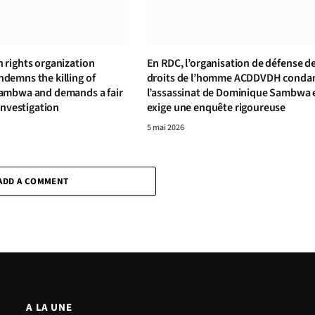
rights organization
En RDC, l’organisation de défense d
emns the killing of
droits de l’homme ACDDVDH cond
ambwa and demands a fair
l’assassinat de Dominique Sambwa 
investigation
exige une enquête rigoureuse
5 mai 2026
ADD A COMMENT
A LA UNE