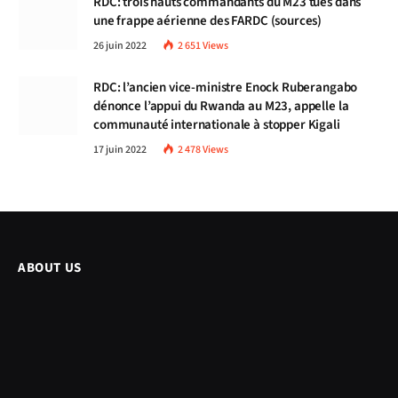
RDC: trois hauts commandants du M23 tués dans
une frappe aérienne des FARDC (sources)
26 juin 2022
2 651
Views
RDC: l’ancien vice-ministre Enock Ruberangabo
dénonce l’appui du Rwanda au M23, appelle la
communauté internationale à stopper Kigali
17 juin 2022
2 478
Views
ABOUT US