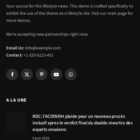
Your source for the lifestyle news. This demo is crafted specifically to
exhibit the use of the theme as a lifestyle site. Visit our main page for
more demos.
We're accepting new partnerships right now.
Email Us:
info@example.com
Contact:
+1-320-0123-451
Facebook
X
Pinterest
YouTube
WhatsApp
(Twitter)
A LA UNE
RDC: l’ACDDVDH plaide pour un nouveau procès
inclusif apres le verdict final du double meurtre des
experts onusiens:
6 juin 2026