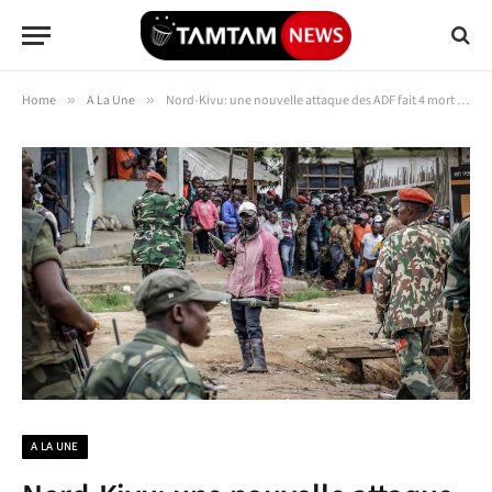
Home
»
A La Une
»
Nord-Kivu: une nouvelle attaque des ADF fait 4 mort et 1 blessé à Irangyo
A LA UNE