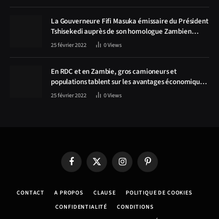
La Gouverneure Fifi Masuka émissaire du Président
Tshisekedi auprès de son homologue Zambien
Hichilema, la construction de la route Kolwezi -
25 février 2022
0
Views
Solwezi au centre des discussions
En RDC et en Zambie, gros camioneurs et
populations tablent sur les avantages économiques
de la route Kolwezi-Solwezi
25 février 2022
0
Views
Facebook
X
Instagram
Pinterest
(Twitter)
CONTACT
A PROPOS
CLAUSE
POLITIQUE DE COOKIES
CONFIDENTIALITÉ
CONDITIONS