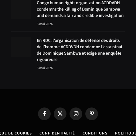
Congo human rights organization ACDDVDH
condemns the killing of Dominique Sambwa
and demands a fair and credible investigation
5 mai 2026
En RDC, l’organisation de défense des droits
de l’homme ACDDVDH condamne l’assassinat
de Dominique Sambwa et exige une enquête
rigoureuse
5 mai 2026
Facebook
X
Instagram
Pinterest
(Twitter)
QUE DE COOKIES
CONFIDENTIALITÉ
CONDITIONS
POLITIQU