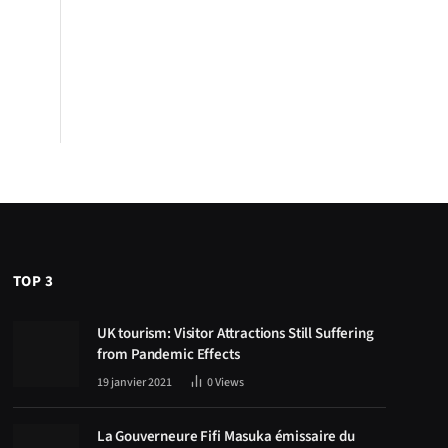
TOP 3
UK tourism: Visitor Attractions Still Suffering
from Pandemic Effects
19 janvier 2021
0
Views
La Gouverneure Fifi Masuka émissaire du