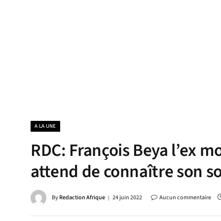
A LA UNE
RDC: François Beya l’ex mo
attend de connaître son so
By
Redaction Afrique
24 juin 2022
Aucun commentaire