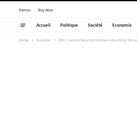
Demos
Buy Now
Accueil
Politique
Société
Economie
Home
»
A La Une
»
RDC: François Beya l’ex monsieur sécurité de Tshis