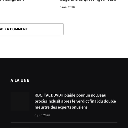
5 mai 2026
ADD A COMMENT
A LA UNE
RDC: l’ACDDVDH plaide pour un nouveau
procès inclusif apres le verdict final du double
meurtre des experts onusiens:
6 juin 2026