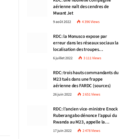
RDC: une nouvelle compagnie
aérienne naît des cendres de
Mwant Jet
9 août 2022
4 396
Views
RDC: la Monusco expose par
erreur dans les réseaux sociaux la
localisation des troupes
congolaises
6 juillet 2022
3 111
Views
RDC: trois hauts commandants du
M23 tués dans une frappe
aérienne des FARDC (sources)
26 juin 2022
2 651
Views
RDC: l’ancien vice-ministre Enock
Ruberangabo dénonce l’appui du
Rwanda au M23, appelle la
communauté internationale à
17 juin 2022
2 478
Views
stopper Kigali