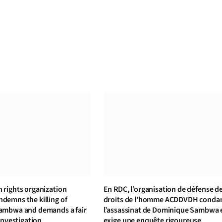
rights organization
En RDC, l’organisation de défense d
emns the killing of
droits de l’homme ACDDVDH cond
ambwa and demands a fair
l’assassinat de Dominique Sambwa 
investigation
exige une enquête rigoureuse