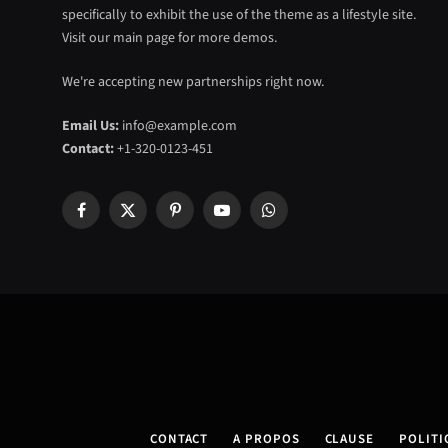
specifically to exhibit the use of the theme as a lifestyle site.
Visit our main page for more demos.
We're accepting new partnerships right now.
Email Us:
info@example.com
Contact:
+1-320-0123-451
Facebook
X
Pinterest
YouTube
WhatsApp
(Twitter)
CONTACT
A PROPOS
CLAUSE
POLITI