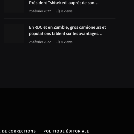
Président Tshisekedi auprès de son
homologue Zambien Hichilema, la
25 février 2022
0
Views
construction de la route Kolwezi -Solwezi au
centre des discussions
En RDC et en Zambie, gros camioneurs et
populations tablent sur les avantages
économiques de la route Kolwezi-Solwezi
25 février 2022
0
Views
E DE CORRECTIONS
POLITIQUE ÉDITORIALE