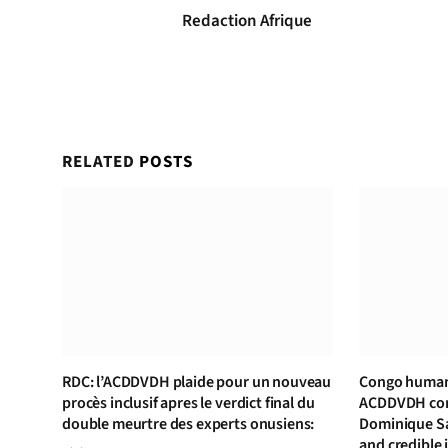
Redaction Afrique
RELATED
POSTS
RDC: l’ACDDVDH plaide pour un nouveau
Congo human 
procès inclusif apres le verdict final du
ACDDVDH cond
double meurtre des experts onusiens:
Dominique S
and credible 