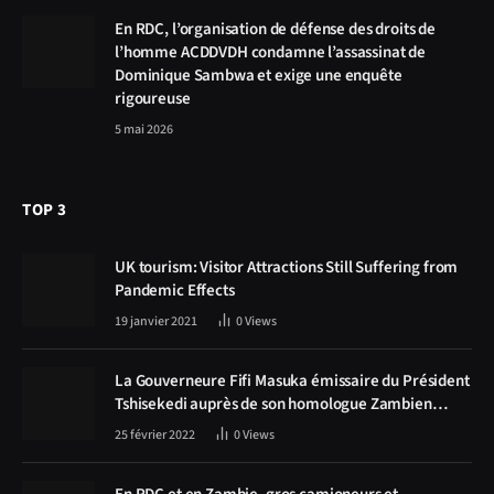
En RDC, l’organisation de défense des droits de
l’homme ACDDVDH condamne l’assassinat de
Dominique Sambwa et exige une enquête
rigoureuse
5 mai 2026
TOP 3
UK tourism: Visitor Attractions Still Suffering from
Pandemic Effects
19 janvier 2021
0
Views
La Gouverneure Fifi Masuka émissaire du Président
Tshisekedi auprès de son homologue Zambien
Hichilema, la construction de la route Kolwezi -
25 février 2022
0
Views
Solwezi au centre des discussions