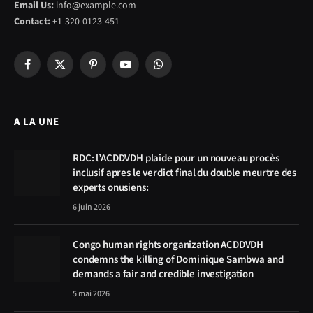
Email Us:
info@example.com
Contact:
+1-320-0123-451
Facebook
X
Pinterest
YouTube
WhatsApp
(Twitter)
A LA UNE
RDC: l’ACDDVDH plaide pour un nouveau procès
inclusif apres le verdict final du double meurtre des
experts onusiens:
6 juin 2026
Congo human rights organization ACDDVDH
condemns the killing of Dominique Sambwa and
demands a fair and credible investigation
5 mai 2026