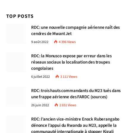
TOP POSTS
RDC: une nouvelle compagnie aérienne naît des
cendres de Mwant Jet
9 août 2022
4 396
Views
RDC: la Monusco expose par erreur dans les
réseaux sociaux la localisation des troupes
congolaises
6 juillet 2022
3 111
Views
RDC: trois hauts commandants du M23 tués dans
une frappe aérienne des FARDC (sources)
26 juin 2022
2 651
Views
RDC: l’ancien vice-ministre Enock Ruberangabo
dénonce l’appui du Rwanda au M23, appelle la
communauté internationale à stopper Kigali