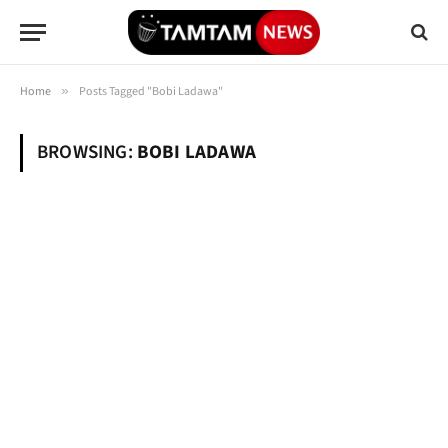
Home
»
Posts Tagged "Bobi Ladawa"
BROWSING:
BOBI LADAWA