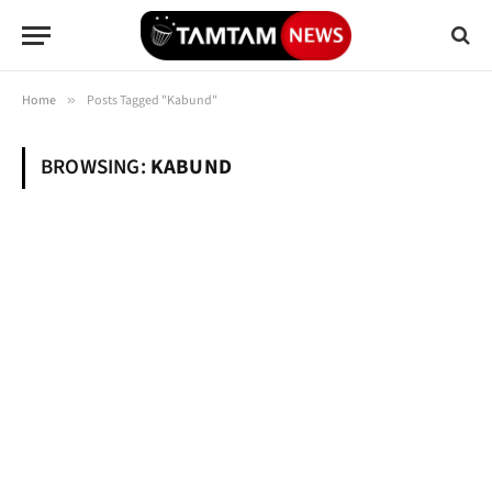
Home
»
Posts Tagged "Kabund"
BROWSING:
KABUND