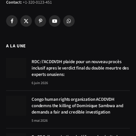
Contact:
+1-320-0123-451
Facebook
X
Pinterest
YouTube
WhatsApp
(Twitter)
A LA UNE
RDC: l’ACDDVDH plaide pour un nouveau procès
inclusif apres le verdict final du double meurtre des
experts onusiens:
6 juin 2026
Congo human rights organization ACDDVDH
condemns the killing of Dominique Sambwa and
demands a fair and credible investigation
5 mai 2026