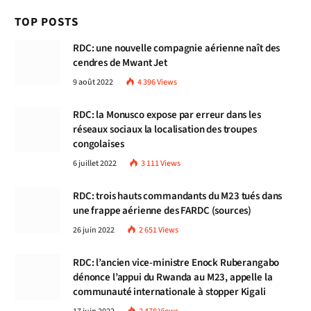
TOP POSTS
RDC: une nouvelle compagnie aérienne naît des
cendres de Mwant Jet
9 août 2022
4 396
Views
RDC: la Monusco expose par erreur dans les
réseaux sociaux la localisation des troupes
congolaises
6 juillet 2022
3 111
Views
RDC: trois hauts commandants du M23 tués dans
une frappe aérienne des FARDC (sources)
26 juin 2022
2 651
Views
RDC: l’ancien vice-ministre Enock Ruberangabo
dénonce l’appui du Rwanda au M23, appelle la
communauté internationale à stopper Kigali