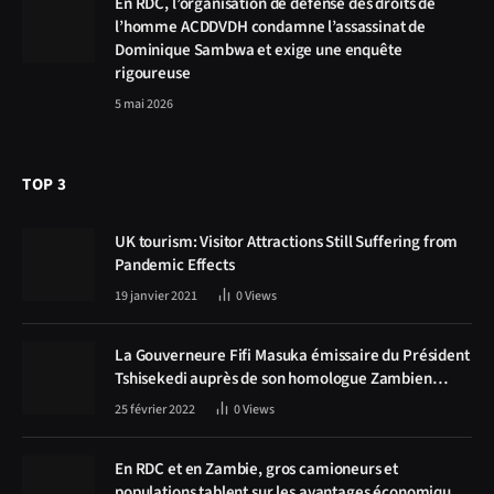
En RDC, l’organisation de défense des droits de
l’homme ACDDVDH condamne l’assassinat de
Dominique Sambwa et exige une enquête
rigoureuse
5 mai 2026
TOP 3
UK tourism: Visitor Attractions Still Suffering from
Pandemic Effects
19 janvier 2021
0
Views
La Gouverneure Fifi Masuka émissaire du Président
Tshisekedi auprès de son homologue Zambien
Hichilema, la construction de la route Kolwezi -
25 février 2022
0
Views
Solwezi au centre des discussions
En RDC et en Zambie, gros camioneurs et
populations tablent sur les avantages économiques