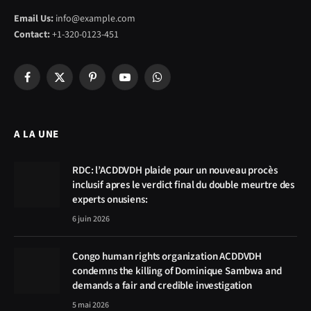
Email Us:
info@example.com
Contact:
+1-320-0123-451
Facebook
X
Pinterest
YouTube
WhatsApp
(Twitter)
A LA UNE
RDC: l’ACDDVDH plaide pour un nouveau procès
inclusif apres le verdict final du double meurtre des
experts onusiens:
6 juin 2026
Congo human rights organization ACDDVDH
condemns the killing of Dominique Sambwa and
demands a fair and credible investigation
5 mai 2026