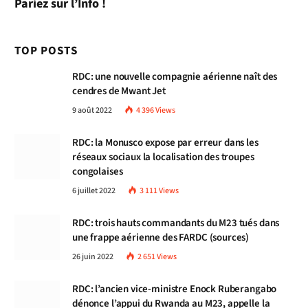
Pariez sur l’Info !
TOP POSTS
RDC: une nouvelle compagnie aérienne naît des
cendres de Mwant Jet
9 août 2022
4 396
Views
RDC: la Monusco expose par erreur dans les
réseaux sociaux la localisation des troupes
congolaises
6 juillet 2022
3 111
Views
RDC: trois hauts commandants du M23 tués dans
une frappe aérienne des FARDC (sources)
26 juin 2022
2 651
Views
RDC: l’ancien vice-ministre Enock Ruberangabo
dénonce l’appui du Rwanda au M23, appelle la