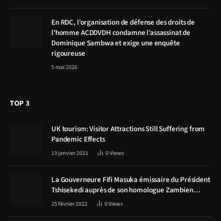
En RDC, l’organisation de défense des droits de
l’homme ACDDVDH condamne l’assassinat de
Dominique Sambwa et exige une enquête
rigoureuse
5 mai 2026
TOP 3
UK tourism: Visitor Attractions Still Suffering from
Pandemic Effects
19 janvier 2021
0
Views
La Gouverneure Fifi Masuka émissaire du Président
Tshisekedi auprès de son homologue Zambien
Hichilema, la construction de la route Kolwezi -
25 février 2022
0
Views
Solwezi au centre des discussions