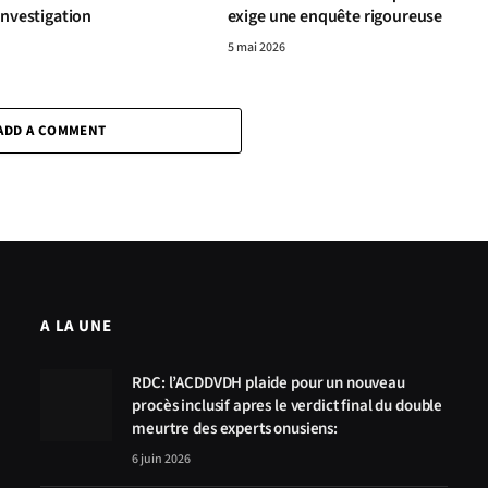
investigation
exige une enquête rigoureuse
5 mai 2026
ADD A COMMENT
A LA UNE
RDC: l’ACDDVDH plaide pour un nouveau
procès inclusif apres le verdict final du double
meurtre des experts onusiens:
6 juin 2026