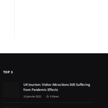
TOP 3
UK tourism: Visitor Attractions Still Suffering
from Pandemic Effects
19 janvier 2021
0
Views