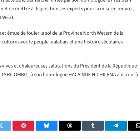
is acte de la démarche initiée par son homologue le Président
met de mettre à disposition ses experts pour la mise en œuvre ,
OLWEZI.
 et émue de fouler le sol de la Province North Wetern de la
ulture avec le peuple lualabais et une histoire séculaires
s vives et chaleureuses salutations du Président de la République
I TSHILOMBO , à son homologue HACAINDE HICHILEMA ainsi qu’ à
Twitter
Pinterest
Bluesky
Threads
Tumblr
Telegram