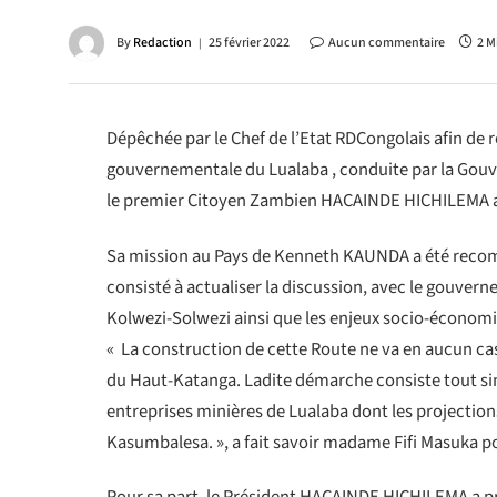
By
Redaction
25 février 2022
Aucun commentaire
2 M
Dépêchée par le Chef de l’Etat RDCongolais afin de r
gouvernementale du Lualaba , conduite par la Gouvern
le premier Citoyen Zambien HACAINDE HICHILEMA au
Sa mission au Pays de Kenneth KAUNDA a été recomman
consisté à actualiser la discussion, avec le gouverne
Kolwezi-Solwezi ainsi que les enjeux socio-économ
« La construction de cette Route ne va en aucun ca
du Haut-Katanga. Ladite démarche consiste tout si
entreprises minières de Lualaba dont les projection
Kasumbalesa. », a fait savoir madame Fifi Masuka pou