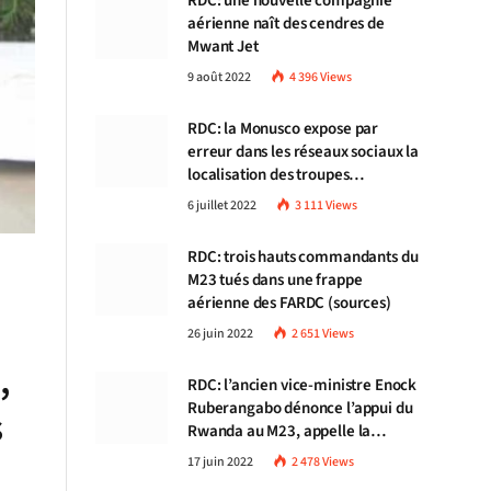
RDC: une nouvelle compagnie
aérienne naît des cendres de
Mwant Jet
9 août 2022
4 396
Views
RDC: la Monusco expose par
erreur dans les réseaux sociaux la
localisation des troupes
congolaises
6 juillet 2022
3 111
Views
RDC: trois hauts commandants du
M23 tués dans une frappe
aérienne des FARDC (sources)
26 juin 2022
2 651
Views
,
RDC: l’ancien vice-ministre Enock
Ruberangabo dénonce l’appui du
s
Rwanda au M23, appelle la
communauté internationale à
17 juin 2022
2 478
Views
stopper Kigali