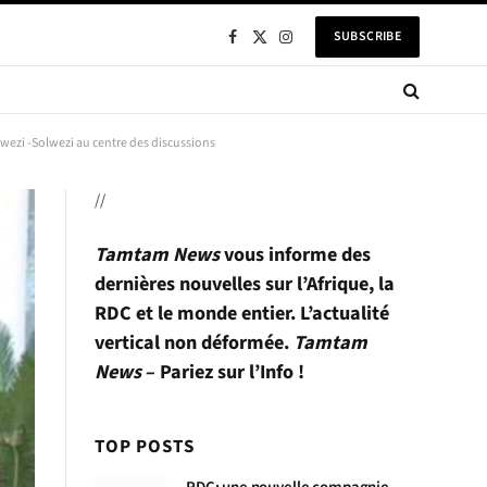
SUBSCRIBE
Facebook
X
Instagram
(Twitter)
wezi -Solwezi au centre des discussions
//
Tamtam News
vous informe des
dernières nouvelles sur l’Afrique, la
RDC et le monde entier. L’actualité
vertical non déformée.
Tamtam
News
– Pariez sur l’Info !
TOP POSTS