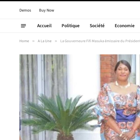
Demos
Buy Now
Accueil
Politique
Société
Economie
Home
»
A La Une
»
La Gouverneure Fifi Masuka émissaire du Président