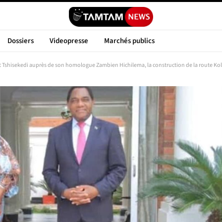
Dossiers
Videopresse
Marchés publics
 Tshisekedi auprès de son homologue Zambien Hichilema, la construction de la route Kol