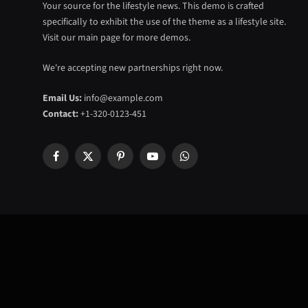
Your source for the lifestyle news. This demo is crafted
specifically to exhibit the use of the theme as a lifestyle site.
Visit our main page for more demos.
We're accepting new partnerships right now.
Email Us:
info@example.com
Contact:
+1-320-0123-451
Facebook
X
Pinterest
YouTube
WhatsApp
(Twitter)