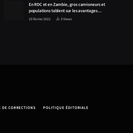
En RDC et en Zambie, gros camioneurs et
populations tablent sur les avantages
économiques de la route Kolwezi-Solwezi
25 février 2022
0
Views
E DE CORRECTIONS
POLITIQUE ÉDITORIALE