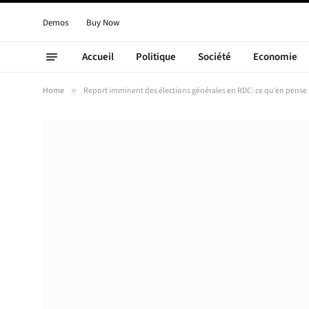
Demos
Buy Now
Accueil
Politique
Société
Economie
Home
»
Report imminent des élections générales en RDC: ce qu’en pense l