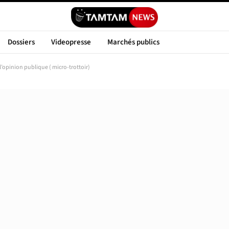
Dossiers
Videopresse
Marchés publics
’opinion publique ( micro-trottoir)