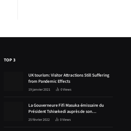
TOP 3
UK tourism: Visitor Attractions Still Suffering
from Pandemic Effects
19 janvier 2021
0
Views
La Gouverneure Fifi Masuka émissaire du
Président Tshisekedi auprès de son
homologue Zambien Hichilema, la
25 février 2022
0
Views
construction de la route Kolwezi -Solwezi au
centre des discussions