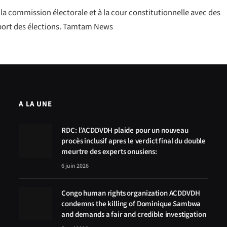
 la commission électorale et à la cour constitutionnelle avec des
port des élections. Tamtam News
A LA UNE
RDC: l’ACDDVDH plaide pour un nouveau
procès inclusif apres le verdict final du double
meurtre des experts onusiens:
6 juin 2026
Congo human rights organization ACDDVDH
condemns the killing of Dominique Sambwa
and demands a fair and credible investigation