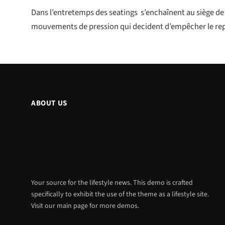
Dans l’entretemps des seatings
s’enchaînent au siège de
mouvements de pression qui decident d’empêcher le re
ABOUT US
Your source for the lifestyle news. This demo is crafted
specifically to exhibit the use of the theme as a lifestyle site.
Visit our main page for more demos.