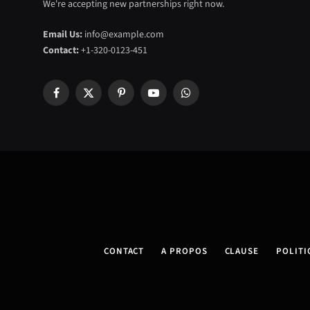
We're accepting new partnerships right now.
Email Us:
info@example.com
Contact:
+1-320-0123-451
Facebook
X
Pinterest
YouTube
WhatsApp
(Twitter)
CONTACT
A PROPOS
CLAUSE
POLITI