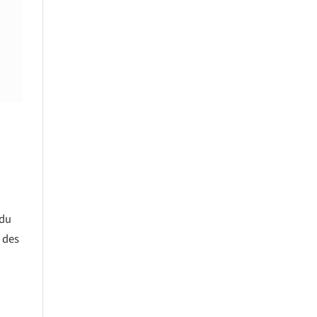
 du
 des