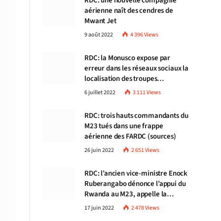
RDC: une nouvelle compagnie
aérienne naît des cendres de
Mwant Jet
9 août 2022
4 396
Views
RDC: la Monusco expose par
erreur dans les réseaux sociaux la
localisation des troupes
congolaises
6 juillet 2022
3 111
Views
RDC: trois hauts commandants du
M23 tués dans une frappe
aérienne des FARDC (sources)
26 juin 2022
2 651
Views
RDC: l’ancien vice-ministre Enock
Ruberangabo dénonce l’appui du
Rwanda au M23, appelle la
communauté internationale à
17 juin 2022
2 478
Views
stopper Kigali