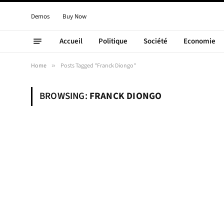
Demos
Buy Now
Accueil
Politique
Société
Economie
Home
»
Posts Tagged "Franck Diongo"
BROWSING:
FRANCK DIONGO