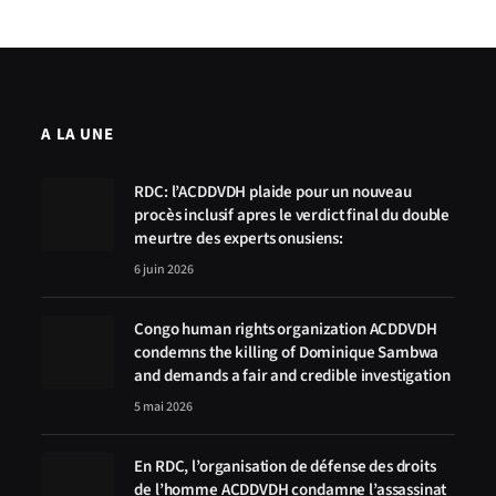
A LA UNE
RDC: l’ACDDVDH plaide pour un nouveau
procès inclusif apres le verdict final du double
meurtre des experts onusiens:
6 juin 2026
Congo human rights organization ACDDVDH
condemns the killing of Dominique Sambwa
and demands a fair and credible investigation
5 mai 2026
En RDC, l’organisation de défense des droits
de l’homme ACDDVDH condamne l’assassinat