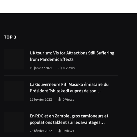
TOP 3
UK tourism: Visitor Attractions Still Suffering
from Pandemic Effects
19 janvier 2021
0
Views
La Gouverneure Fifi Masuka émissaire du
Président Tshisekedi auprès de son
homologue Zambien Hichilema, la
25 février 2022
0
Views
construction de la route Kolwezi -Solwezi au
centre des discussions
En RDC et en Zambie, gros camioneurs et
populations tablent sur les avantages
économiques de la route Kolwezi-Solwezi
25 février 2022
0
Views