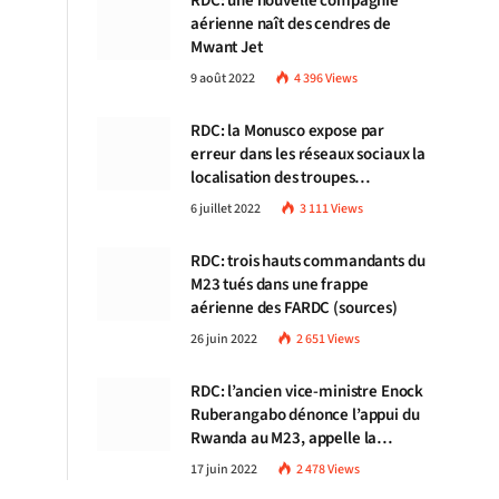
RDC: une nouvelle compagnie
aérienne naît des cendres de
Mwant Jet
9 août 2022
4 396
Views
RDC: la Monusco expose par
erreur dans les réseaux sociaux la
localisation des troupes
congolaises
6 juillet 2022
3 111
Views
RDC: trois hauts commandants du
M23 tués dans une frappe
aérienne des FARDC (sources)
26 juin 2022
2 651
Views
RDC: l’ancien vice-ministre Enock
Ruberangabo dénonce l’appui du
Rwanda au M23, appelle la
communauté internationale à
17 juin 2022
2 478
Views
stopper Kigali