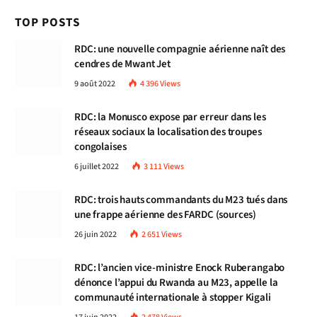
TOP POSTS
RDC: une nouvelle compagnie aérienne naît des
cendres de Mwant Jet
9 août 2022
4 396
Views
RDC: la Monusco expose par erreur dans les
réseaux sociaux la localisation des troupes
congolaises
6 juillet 2022
3 111
Views
RDC: trois hauts commandants du M23 tués dans
une frappe aérienne des FARDC (sources)
26 juin 2022
2 651
Views
RDC: l’ancien vice-ministre Enock Ruberangabo
dénonce l’appui du Rwanda au M23, appelle la
communauté internationale à stopper Kigali