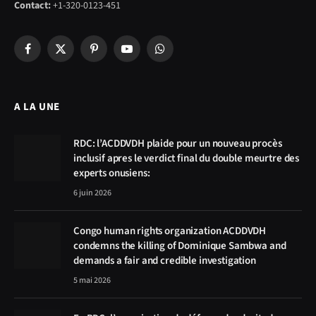
Contact:
+1-320-0123-451
Facebook
X
Pinterest
YouTube
WhatsApp
(Twitter)
A LA UNE
RDC: l’ACDDVDH plaide pour un nouveau procès
inclusif apres le verdict final du double meurtre des
experts onusiens:
6 juin 2026
Congo human rights organization ACDDVDH
condemns the killing of Dominique Sambwa and
demands a fair and credible investigation
5 mai 2026