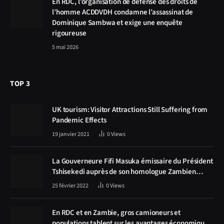
En RDC, l’organisation de défense des droits de
l’homme ACDDVDH condamne l’assassinat de
Dominique Sambwa et exige une enquête
rigoureuse
5 mai 2026
TOP 3
UK tourism: Visitor Attractions Still Suffering from
Pandemic Effects
19 janvier 2021
0
Views
La Gouverneure Fifi Masuka émissaire du Président
Tshisekedi auprès de son homologue Zambien
Hichilema, la construction de la route Kolwezi -
25 février 2022
0
Views
Solwezi au centre des discussions
En RDC et en Zambie, gros camioneurs et
populations tablent sur les avantages économiques