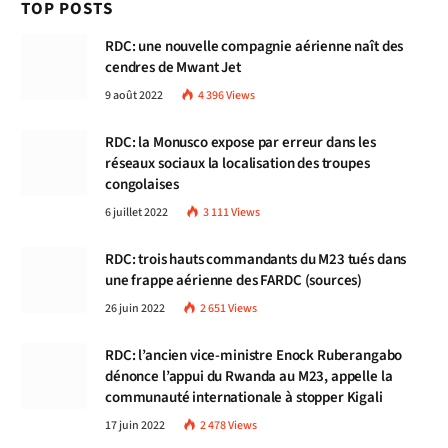
TOP POSTS
RDC: une nouvelle compagnie aérienne naît des
cendres de Mwant Jet
9 août 2022
4 396
Views
RDC: la Monusco expose par erreur dans les
réseaux sociaux la localisation des troupes
congolaises
6 juillet 2022
3 111
Views
RDC: trois hauts commandants du M23 tués dans
une frappe aérienne des FARDC (sources)
26 juin 2022
2 651
Views
RDC: l’ancien vice-ministre Enock Ruberangabo
dénonce l’appui du Rwanda au M23, appelle la
communauté internationale à stopper Kigali
17 juin 2022
2 478
Views