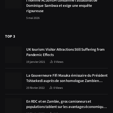
l’homme ACDDVDH condamne l’assassinat de
Dominique Sambwa et exige une enquête
rigoureuse
5 mai 2026
TOP 3
UK tourism: Visitor Attractions Still Suffering from
Pandemic Effects
19 janvier 2021
0
Views
La Gouverneure Fifi Masuka émissaire du Président
Tshisekedi auprès de son homologue Zambien
Hichilema, la construction de la route Kolwezi -
25 février 2022
0
Views
Solwezi au centre des discussions
En RDC et en Zambie, gros camioneurs et
populations tablent sur les avantages économiques
de la route Kolwezi-Solwezi