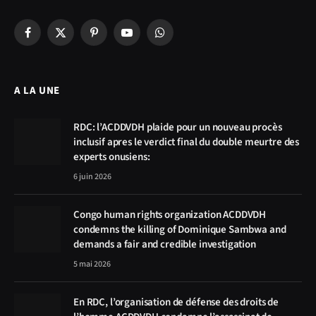
Facebook
X
Pinterest
YouTube
WhatsApp
(Twitter)
A LA UNE
RDC: l’ACDDVDH plaide pour un nouveau procès
inclusif apres le verdict final du double meurtre des
experts onusiens:
6 juin 2026
Congo human rights organization ACDDVDH
condemns the killing of Dominique Sambwa and
demands a fair and credible investigation
5 mai 2026
En RDC, l’organisation de défense des droits de