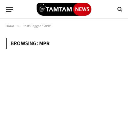
Home
»
Posts Tagged "MPR"
BROWSING:
MPR