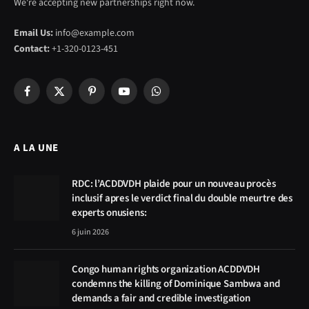
We're accepting new partnerships right now.
Email Us:
info@example.com
Contact:
+1-320-0123-451
Facebook
X
Pinterest
YouTube
WhatsApp
(Twitter)
A LA UNE
RDC: l’ACDDVDH plaide pour un nouveau procès
inclusif apres le verdict final du double meurtre des
experts onusiens:
6 juin 2026
Congo human rights organization ACDDVDH
condemns the killing of Dominique Sambwa and
demands a fair and credible investigation