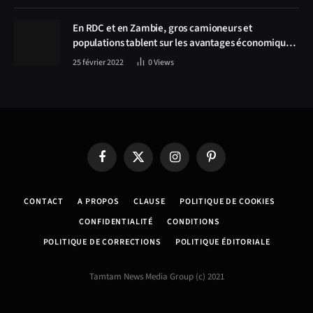
Solwezi au centre des discussions
En RDC et en Zambie, gros camioneurs et
populations tablent sur les avantages économiques
de la route Kolwezi-Solwezi
25 février 2022
0
Views
Facebook
X
Instagram
Pinterest
(Twitter)
CONTACT
A PROPOS
CLAUSE
POLITIQUE DE COOKIES
CONFIDENTIALITÉ
CONDITIONS
POLITIQUE DE CORRECTIONS
POLITIQUE ÉDITORIALE
Tamtam News Media Group (c) 2021