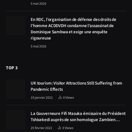
5 mai 2026
En RDC, l’organisation de défense des droits de
l’homme ACDDVDH condamne l’assassinat de
Dominique Sambwa et exige une enquête
rigoureuse
5 mai 2026
TOP 3
UK tourism: Visitor Attractions Still Suffering from
Pandemic Effects
19 janvier 2021
0
Views
La Gouverneure Fifi Masuka émissaire du Président
Tshisekedi auprès de son homologue Zambien
Hichilema, la construction de la route Kolwezi -
25 février 2022
0
Views