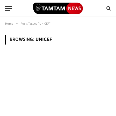
Home
»
Posts Tagged "UNICEF"
BROWSING:
UNICEF