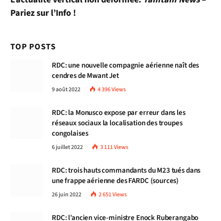
Pariez sur l’Info !
TOP POSTS
RDC: une nouvelle compagnie aérienne naît des
cendres de Mwant Jet
9 août 2022
4 396
Views
RDC: la Monusco expose par erreur dans les
réseaux sociaux la localisation des troupes
congolaises
6 juillet 2022
3 111
Views
RDC: trois hauts commandants du M23 tués dans
une frappe aérienne des FARDC (sources)
26 juin 2022
2 651
Views
RDC: l’ancien vice-ministre Enock Ruberangabo