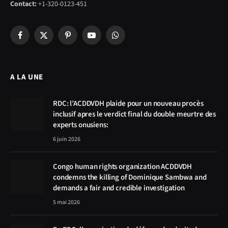
Contact:
+1-320-0123-451
Facebook
X
Pinterest
YouTube
WhatsApp
(Twitter)
A LA UNE
RDC: l’ACDDVDH plaide pour un nouveau procès
inclusif apres le verdict final du double meurtre des
experts onusiens:
6 juin 2026
Congo human rights organization ACDDVDH
condemns the killing of Dominique Sambwa and
demands a fair and credible investigation
5 mai 2026