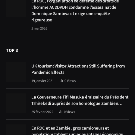
En RDC, l’organisation de défense des droits de
l’homme ACDDVDH condamne l’assassinat de
Dominique Sambwa et exige une enquête
rigoureuse
5 mai 2026
TOP 3
UK tourism: Visitor Attractions Still Suffering from
Pandemic Effects
19 janvier 2021
0
Views
La Gouverneure Fifi Masuka émissaire du Président
Tshisekedi auprès de son homologue Zambien
Hichilema, la construction de la route Kolwezi -
25 février 2022
0
Views
Solwezi au centre des discussions
En RDC et en Zambie, gros camioneurs et
populations tablent sur les avantages économiques