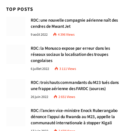
TOP POSTS
RDC: une nouvelle compagnie aérienne naît des
cendres de Mwant Jet
9 août 2022
4 396
Views
RDC: la Monusco expose par erreur dans les
réseaux sociaux la localisation des troupes
congolaises
6 juillet 2022
3 111
Views
RDC: trois hauts commandants du M23 tués dans
une frappe aérienne des FARDC (sources)
26 juin 2022
2 651
Views
RDC: l’ancien vice-ministre Enock Ruberangabo
dénonce l’appui du Rwanda au M23, appelle la
communauté internationale à stopper Kigali