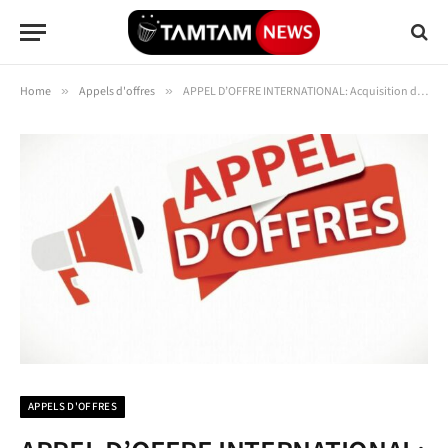
Home
»
Appels d'offres
»
APPEL D’OFFRE INTERNATIONAL: Acquisition des équipements et matériels en faveur du Consortium des Femmes Entrepreneurs dans les Mines , l’Agro-pastorale et divers au Congo (FEMIAC-REPAFE) pour l’encadrement des femmes sortant des mines de cobalt en phase transitoire avant leur déploiement sur les sites agricoles
APPELS D'OFFRES