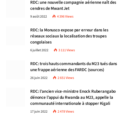
RDC: une nouvelle compagnie aérienne naît des
cendres de Mwant Jet
9 août 2022
4 396
Views
RDC: la Monusco expose par erreur dans les
réseaux sociaux la localisation des troupes
congolaises
6 juillet 2022
3 111
Views
RDC: trois hauts commandants du M23 tués dans
une frappe aérienne des FARDC (sources)
26 juin 2022
2 651
Views
RDC: l’ancien vice-ministre Enock Ruberangabo
dénonce l’appui du Rwanda au M23, appelle la
communauté internationale à stopper Kigali
17 juin 2022
2 478
Views