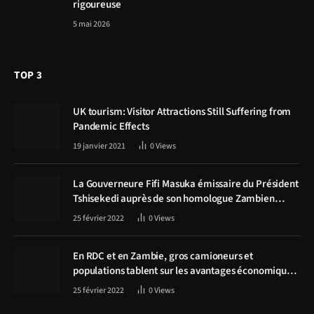
rigoureuse
5 mai 2026
TOP 3
UK tourism: Visitor Attractions Still Suffering from
Pandemic Effects
19 janvier 2021
0
Views
La Gouverneure Fifi Masuka émissaire du Président
Tshisekedi auprès de son homologue Zambien
Hichilema, la construction de la route Kolwezi -
25 février 2022
0
Views
Solwezi au centre des discussions
En RDC et en Zambie, gros camioneurs et
populations tablent sur les avantages économiques
de la route Kolwezi-Solwezi
25 février 2022
0
Views