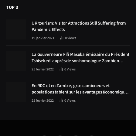
TOP 3
UK tourism: Visitor Attractions Still Suffering from
Pandemic Effects
19 janvier 2021
0
Views
La Gouverneure Fifi Masuka émissaire du Président
Tshisekedi auprès de son homologue Zambien
Hichilema, la construction de la route Kolwezi -
25 février 2022
0
Views
Solwezi au centre des discussions
En RDC et en Zambie, gros camioneurs et
populations tablent sur les avantages économiques
de la route Kolwezi-Solwezi
25 février 2022
0
Views