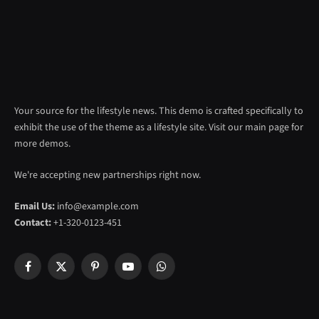
Your source for the lifestyle news. This demo is crafted specifically to
exhibit the use of the theme as a lifestyle site. Visit our main page for
more demos.
We're accepting new partnerships right now.
Email Us:
info@example.com
Contact:
+1-320-0123-451
Facebook
X
Pinterest
YouTube
WhatsApp
(Twitter)