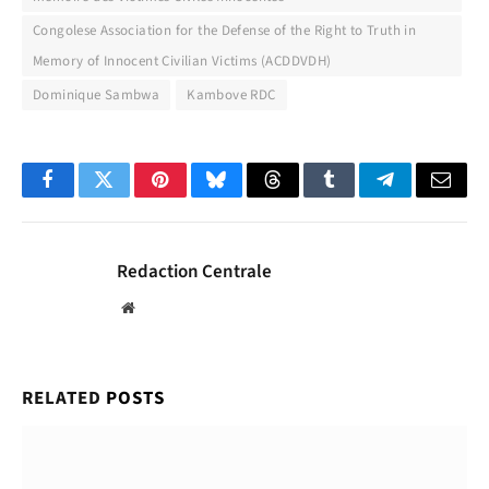
Congolese Association for the Defense of the Right to Truth in
Memory of Innocent Civilian Victims (ACDDVDH)
Dominique Sambwa
Kambove RDC
Facebook
Twitter
Pinterest
Bluesky
Threads
Tumblr
Telegram
Email
Redaction Centrale
Website
RELATED
POSTS