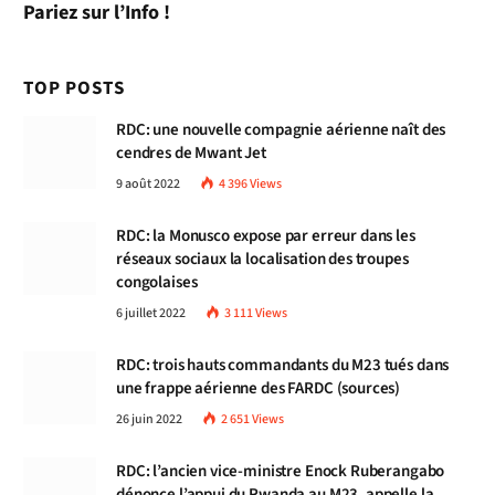
Pariez sur l’Info !
TOP POSTS
RDC: une nouvelle compagnie aérienne naît des
cendres de Mwant Jet
9 août 2022
4 396
Views
RDC: la Monusco expose par erreur dans les
réseaux sociaux la localisation des troupes
congolaises
6 juillet 2022
3 111
Views
RDC: trois hauts commandants du M23 tués dans
une frappe aérienne des FARDC (sources)
26 juin 2022
2 651
Views
RDC: l’ancien vice-ministre Enock Ruberangabo
dénonce l’appui du Rwanda au M23, appelle la