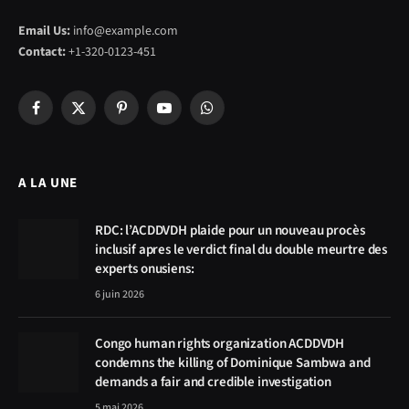
Email Us:
info@example.com
Contact:
+1-320-0123-451
Facebook
X
Pinterest
YouTube
WhatsApp
(Twitter)
A LA UNE
RDC: l’ACDDVDH plaide pour un nouveau procès
inclusif apres le verdict final du double meurtre des
experts onusiens:
6 juin 2026
Congo human rights organization ACDDVDH
condemns the killing of Dominique Sambwa and
demands a fair and credible investigation
5 mai 2026