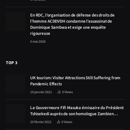
En RDC, l’organisation de défense des droits de
l’homme ACDDVDH condamne l’assassinat de
Dominique Sambwa et exige une enquête
rigoureuse
5 mai 2026
TOP 3
UK tourism: Visitor Attractions Still Suffering from
Pandemic Effects
19 janvier 2021
0
Views
La Gouverneure Fifi Masuka émissaire du Président
Tshisekedi auprès de son homologue Zambien
Hichilema, la construction de la route Kolwezi -
25 février 2022
0
Views
Solwezi au centre des discussions