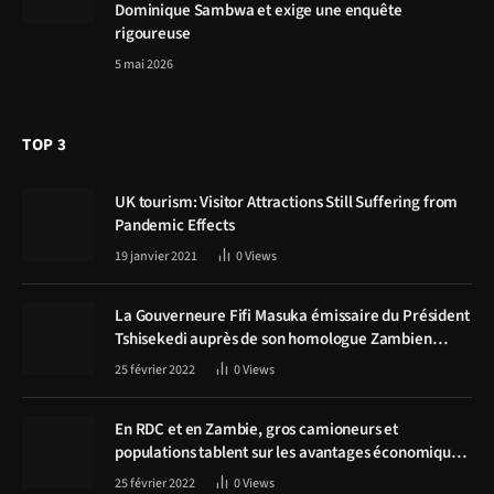
Dominique Sambwa et exige une enquête
rigoureuse
5 mai 2026
TOP 3
UK tourism: Visitor Attractions Still Suffering from
Pandemic Effects
19 janvier 2021
0
Views
La Gouverneure Fifi Masuka émissaire du Président
Tshisekedi auprès de son homologue Zambien
Hichilema, la construction de la route Kolwezi -
25 février 2022
0
Views
Solwezi au centre des discussions
En RDC et en Zambie, gros camioneurs et
populations tablent sur les avantages économiques
de la route Kolwezi-Solwezi
25 février 2022
0
Views