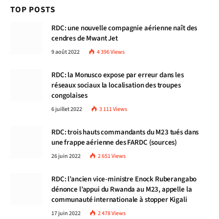
TOP POSTS
RDC: une nouvelle compagnie aérienne naît des
cendres de Mwant Jet
9 août 2022
4 396
Views
RDC: la Monusco expose par erreur dans les
réseaux sociaux la localisation des troupes
congolaises
6 juillet 2022
3 111
Views
RDC: trois hauts commandants du M23 tués dans
une frappe aérienne des FARDC (sources)
26 juin 2022
2 651
Views
RDC: l’ancien vice-ministre Enock Ruberangabo
dénonce l’appui du Rwanda au M23, appelle la
communauté internationale à stopper Kigali
17 juin 2022
2 478
Views