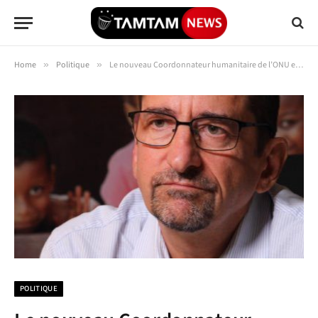
Home
»
Politique
»
Le nouveau Coordonnateur humanitaire de l’ONU en RDC passe en revue les priorités stratégiques de OCHA
POLITIQUE