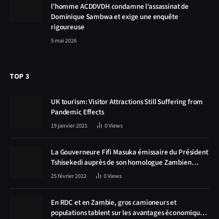
l’homme ACDDVDH condamne l’assassinat de
Dominique Sambwa et exige une enquête
rigoureuse
5 mai 2026
TOP 3
UK tourism: Visitor Attractions Still Suffering from
Pandemic Effects
19 janvier 2021
0
Views
La Gouverneure Fifi Masuka émissaire du Président
Tshisekedi auprès de son homologue Zambien
Hichilema, la construction de la route Kolwezi -
25 février 2022
0
Views
Solwezi au centre des discussions
En RDC et en Zambie, gros camioneurs et
populations tablent sur les avantages économiques