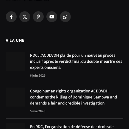
Facebook
X
Pinterest
YouTube
WhatsApp
(Twitter)
A LA UNE
RDC: l’ACDDVDH plaide pour un nouveau procès
inclusif apres le verdict final du double meurtre des
experts onusiens:
6 juin 2026
Congo human rights organization ACDDVDH
condemns the killing of Dominique Sambwa and
demands a fair and credible investigation
5 mai 2026
En RDC, l’organisation de défense des droits de