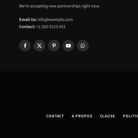
We're accepting new partnerships right now.
Email Us:
info@example.com
Contact:
+1-320-0123-451
Facebook
X
Pinterest
YouTube
WhatsApp
(Twitter)
CONTACT
A PROPOS
CLAUSE
POLITI