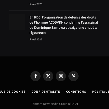
5 mai 2026
En RDC, l’organisation de défense des droits
de l’homme ACDDVDH condamne l’assassinat
de Dominique Sambwa et exige une enquête
rigoureuse
5 mai 2026
Facebook
X
Instagram
Pinterest
(Twitter)
QUE DE COOKIES
CONFIDENTIALITÉ
CONDITIONS
POLITIQU
Tamtam News Media Group (c) 2021