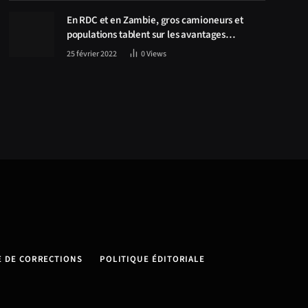
centre des discussions
En RDC et en Zambie, gros camioneurs et
populations tablent sur les avantages
économiques de la route Kolwezi-Solwezi
25 février 2022
0
Views
E DE CORRECTIONS
POLITIQUE ÉDITORIALE