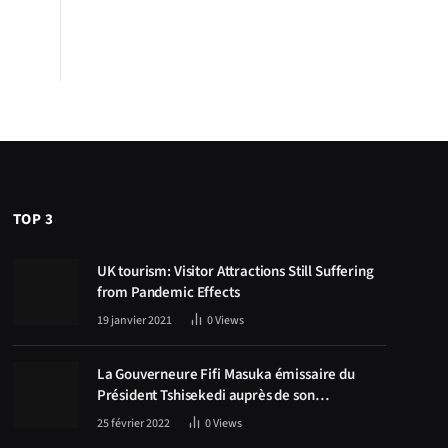
TOP 3
UK tourism: Visitor Attractions Still Suffering
from Pandemic Effects
19 janvier 2021
0
Views
La Gouverneure Fifi Masuka émissaire du
Président Tshisekedi auprès de son
homologue Zambien Hichilema, la
25 février 2022
0
Views
construction de la route Kolwezi -Solwezi au