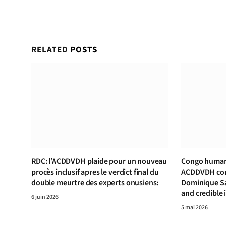
RELATED
POSTS
RDC: l’ACDDVDH plaide pour un nouveau
Congo human 
procès inclusif apres le verdict final du
ACDDVDH cond
double meurtre des experts onusiens:
Dominique S
and credible 
6 juin 2026
5 mai 2026