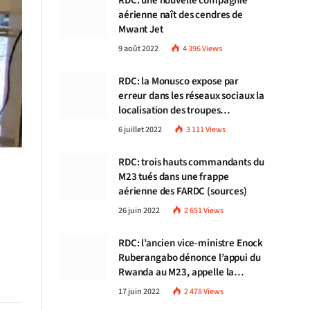
RDC: une nouvelle compagnie
aérienne naît des cendres de
Mwant Jet
9 août 2022
4 396
Views
RDC: la Monusco expose par
erreur dans les réseaux sociaux la
localisation des troupes
congolaises
6 juillet 2022
3 111
Views
RDC: trois hauts commandants du
M23 tués dans une frappe
aérienne des FARDC (sources)
26 juin 2022
2 651
Views
RDC: l’ancien vice-ministre Enock
Ruberangabo dénonce l’appui du
Rwanda au M23, appelle la
communauté internationale à
17 juin 2022
2 478
Views
stopper Kigali