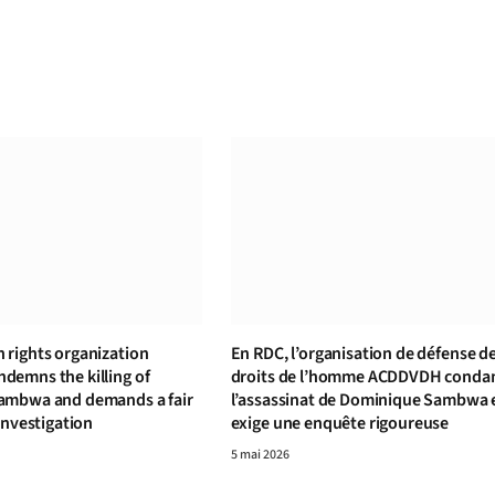
rights organization
En RDC, l’organisation de défense d
emns the killing of
droits de l’homme ACDDVDH cond
ambwa and demands a fair
l’assassinat de Dominique Sambwa 
investigation
exige une enquête rigoureuse
5 mai 2026