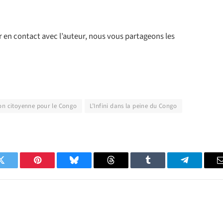
r en contact avec l’auteur, nous vous partageons les
ion citoyenne pour le Congo
L’Infini dans la peine du Congo
Twitter
Pinterest
Bluesky
Threads
Tumblr
Telegram