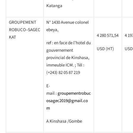
Katanga
GROUPEMENT
N° 1430 Avenue colonel
ROBUCO–SAGEC
ebeya,
4 280 571,54
4 19
KAT
ref : en face de l’hotel du
USD (HT)
USD
gouvernement
provincial de Kinshasa,
immeuble ICM. ; Tél :
(+243) 82 05 87 219
E-
mail :
groupementrobuc
osagec2019@gmail.co
m
A Kinshasa /Gombe