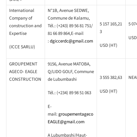
International
N°1B, Avenue SEDWE,
Company of
Commune de Kalamu,
5 157 165,21
5 07
construction and
Tél.: (+243) 89 56 81 751/
3
Expertise
81 66 89 864,E-mail
USD
:
dgiccerdc@gmail.com
USD (HT)
(ICCE SARLU)
GROUPEMENT
9156, Avenue MATOBA,
AGECO- EAGLE
Q/LIDO GOLF, Commune
3 555 382,63
NEA
CONSTRUCTION
de Lubumbashi
USD (HT)
Tél.: (+234) 89 98 51 063
E-
mail:
groupementageco
EAGLE@gmail.com
A Lubumbashi/Haut-