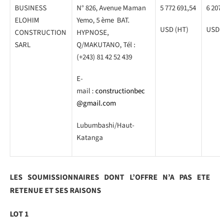
BUSINESS
N° 826, Avenue Maman
5 772 691,54
6 20
ELOHIM
Yemo, 5 ème BAT.
USD (HT)
USD
CONSTRUCTION
HYPNOSE,
SARL
Q/MAKUTANO, Tél :
(+243) 81 42 52 439
E-
mail :
constructionbec
@gmail.com
Lubumbashi/Haut-
Katanga
LES SOUMISSIONNAIRES DONT L’OFFRE N’A PAS ETE
RETENUE ET SES RAISONS
LOT 1