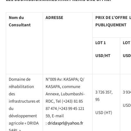
Nom du
ADRESSE
PRIX DE L’OFFRE 
Consultant
PUBLIQUEMENT
LOT 1
LOT
USD/HT
USD
Domaine de
N°009 Av: KASAPA; Q/
réhabilitation
KASAPA, commune
3 726 357,
3 93
des
Annexe, Lubumbashi-
95
infrastructures et
RDC, Tel (+243) 81 85
USD
du
87 474 /+243 99 45 121
USD (HT)
développement
59, E-mail
agricole « DRIDA
:
dridasprl@yahoo.fr
SARL »