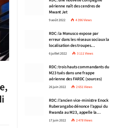
RDC: une nouvelle compagnie
aérienne naît des cendres de
Mwant Jet
9 août 2022
4 396
Views
RDC: la Monusco expose par
erreur dans les réseaux sociaux la
localisation des troupes
congolaises
6 juillet 2022
3 111
Views
RDC: trois hauts commandants du
M23 tués dans une frappe
aérienne des FARDC (sources)
e,
26 juin 2022
2 651
Views
i
RDC: l’ancien vice-ministre Enock
Ruberangabo dénonce l’appui du
Rwanda au M23, appelle la
communauté internationale à
17 juin 2022
2 478
Views
stopper Kigali