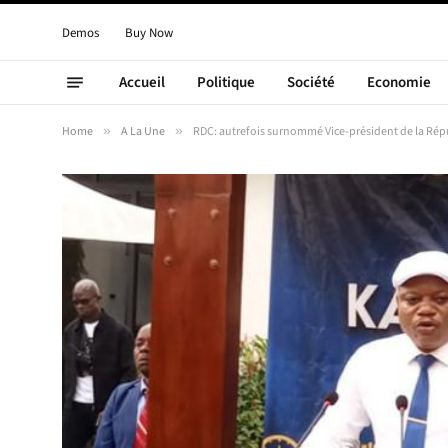
Demos
Buy Now
Accueil
Politique
Société
Economie
Home
»
A La Une
»
RDC: autrefois surnommé Vice-président de la Ré