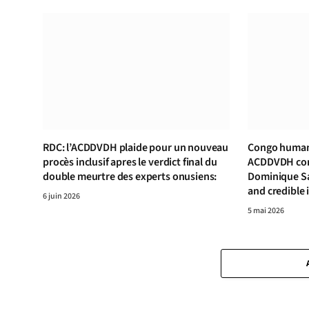
RDC: l’ACDDVDH plaide pour un nouveau
Congo human 
procès inclusif apres le verdict final du
ACDDVDH cond
double meurtre des experts onusiens:
Dominique S
and credible 
6 juin 2026
5 mai 2026