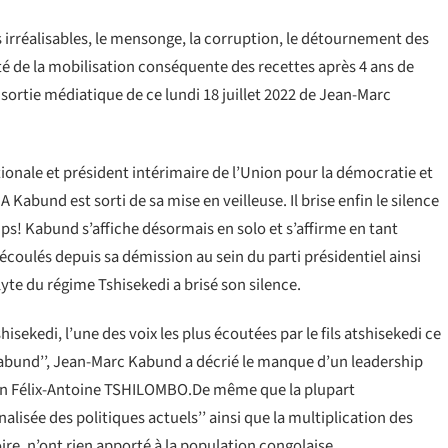
 irréalisables, le mensonge, la corruption, le détournement des
ité de la mobilisation conséquente des recettes après 4 ans de
a sortie médiatique de ce lundi 18 juillet 2022 de Jean-Marc
ionale et président intérimaire de l’Union pour la démocratie et
 Kabund est sorti de sa mise en veilleuse. Il brise enfin le silence
mps! Kabund s’affiche désormais en solo et s’affirme en tant
écoulés depuis sa démission au sein du parti présidentiel ainsi
yte du régime Tshisekedi a brisé son silence.
isekedi, l’une des voix les plus écoutées par le fils atshisekedi ce
 Kabund’’, Jean-Marc Kabund a décrié le manque d’un leadership
ntan Félix-Antoine TSHILOMBO.De même que la plupart
alisée des politiques actuels’’ ainsi que la multiplication des
oire, n’ont rien apporté à la population congolaise.