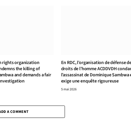
rights organization
En RDC, l’organisation de défense d
emns the killing of
droits de l’homme ACDDVDH cond
ambwa and demands a fair
l’assassinat de Dominique Sambwa 
investigation
exige une enquête rigoureuse
5 mai 2026
ADD A COMMENT