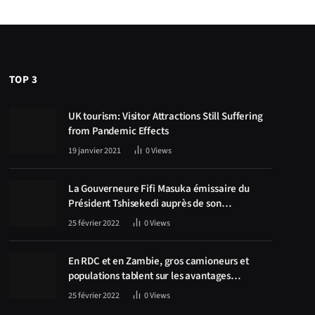
TOP 3
UK tourism: Visitor Attractions Still Suffering
from Pandemic Effects
19 janvier 2021
0
Views
La Gouverneure Fifi Masuka émissaire du
Président Tshisekedi auprès de son
homologue Zambien Hichilema, la
25 février 2022
0
Views
construction de la route Kolwezi -Solwezi au
centre des discussions
En RDC et en Zambie, gros camioneurs et
populations tablent sur les avantages
économiques de la route Kolwezi-Solwezi
25 février 2022
0
Views