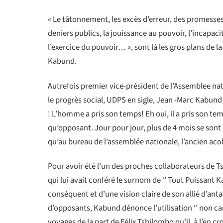
« Le tâtonnement, les excès d’erreur, des promesses
deniers publics, la jouissance au pouvoir, l’incapac
l’exercice du pouvoir… », sont là les gros plans de l
Kabund.
Autrefois premier vice-président de l’Assemblee nat
le progrès social, UDPS en sigle, Jean -Marc Kabund A
! L’homme a pris son temps! Eh oui, il a pris son te
qu’opposant. Jour pour jour, plus de 4 mois se sont 
qu’au bureau de l’assemblée nationale, l’ancien acol
Pour avoir été l’un des proches collaborateurs de Tsh
qui lui avait conféré le surnom de ‘’ Tout Puissant
conséquent et d’une vision claire de son allié d’a
d’opposants, Kabund dénonce l’utilisation ‘’ non can
voyages de la part de Félix Tshilombo qu’il, à l’en cr