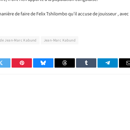
anière de faire de Felix Tshilombo qu’il accuse de jouisseur , avec
 de Jean-Marc Kabund
Jean-Marc Kabund
Twitter
Pinterest
Bluesky
Threads
Tumblr
Telegram