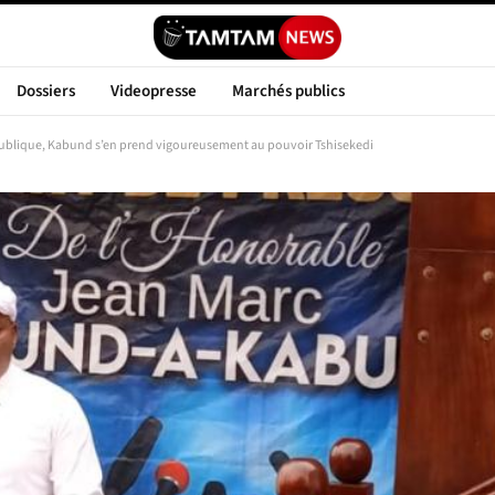
Dossiers
Videopresse
Marchés publics
publique, Kabund s’en prend vigoureusement au pouvoir Tshisekedi