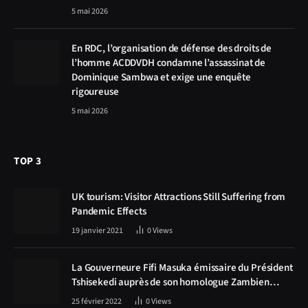
5 mai 2026
En RDC, l’organisation de défense des droits de
l’homme ACDDVDH condamne l’assassinat de
Dominique Sambwa et exige une enquête
rigoureuse
5 mai 2026
TOP 3
UK tourism: Visitor Attractions Still Suffering from
Pandemic Effects
19 janvier 2021
0
Views
La Gouverneure Fifi Masuka émissaire du Président
Tshisekedi auprès de son homologue Zambien
Hichilema, la construction de la route Kolwezi -
25 février 2022
0
Views