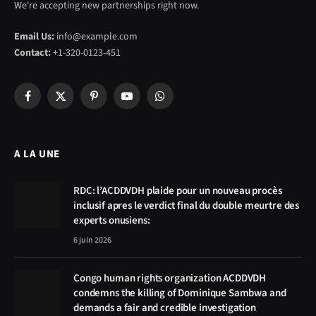
We're accepting new partnerships right now.
Email Us:
info@example.com
Contact:
+1-320-0123-451
Facebook
X
Pinterest
YouTube
WhatsApp
(Twitter)
A LA UNE
RDC: l’ACDDVDH plaide pour un nouveau procès
inclusif apres le verdict final du double meurtre des
experts onusiens:
6 juin 2026
Congo human rights organization ACDDVDH
condemns the killing of Dominique Sambwa and
demands a fair and credible investigation