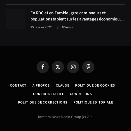
Solwezi au centre des discussions
En RDC et en Zambie, gros camioneurs et
populations tablent sur les avantages économiques
de la route Kolwezi-Solwezi
25 février 2022
0
Views
Facebook
X
Instagram
Pinterest
(Twitter)
CONTACT
A PROPOS
CLAUSE
POLITIQUE DE COOKIES
CONFIDENTIALITÉ
CONDITIONS
POLITIQUE DE CORRECTIONS
POLITIQUE ÉDITORIALE
Tamtam News Media Group (c) 2021