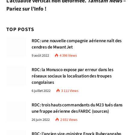
L’actualité vertical non déformée.
Tamtam News
–
Pariez sur l’Info !
TOP POSTS
RDC: une nouvelle compagnie aérienne naît des
cendres de Mwant Jet
9 août 2022
4 396
Views
RDC: la Monusco expose par erreur dans les
réseaux sociaux la localisation des troupes
congolaises
6 juillet 2022
3 111
Views
RDC: trois hauts commandants du M23 tués dans
une frappe aérienne des FARDC (sources)
26 juin 2022
2 651
Views
RDC: l’ancien vice-ministre Enock Ruberangabo