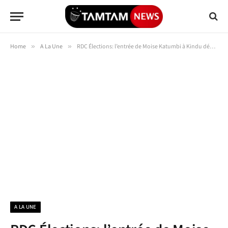
Home
»
A La Une
»
RDC Élections: l’entrée de Moise Katumbi à Kindu dégénère en pure violence
A LA UNE