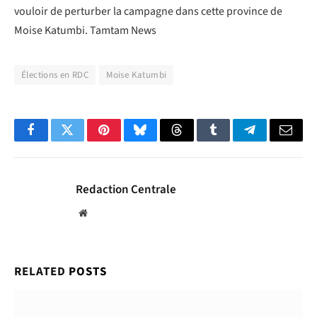
vouloir de perturber la campagne dans cette province de
Moise Katumbi. Tamtam News
Élections en RDC
Moise Katumbi
Facebook
Twitter
Pinterest
Bluesky
Threads
Tumblr
Telegram
Email
Redaction Centrale
Website
RELATED
POSTS