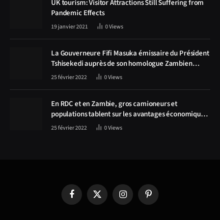
UK tourism: Visitor Attractions Still Suffering from
Pandemic Effects
19 janvier 2021
0
Views
La Gouverneure Fifi Masuka émissaire du Président
Tshisekedi auprès de son homologue Zambien
Hichilema, la construction de la route Kolwezi -
25 février 2022
0
Views
Solwezi au centre des discussions
En RDC et en Zambie, gros camioneurs et
populations tablent sur les avantages économiques
de la route Kolwezi-Solwezi
25 février 2022
0
Views
Facebook
X
Instagram
Pinterest
(Twitter)