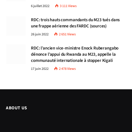
6 juillet 2022
3 111
Views
RDC: trois hauts commandants du M23 tués dans
une frappe aérienne des FARDC (sources)
26 juin 2022
2 651
Views
RDC: l’ancien vice-ministre Enock Ruberangabo
dénonce l’appui du Rwanda au M23, appelle la
communauté internationale à stopper Kigali
17 juin 2022
2 478
Views
ABOUT US