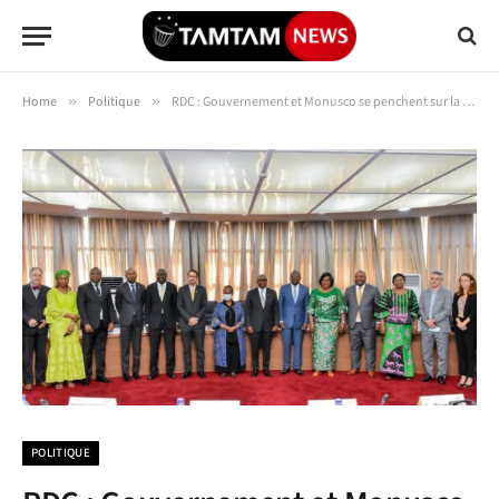
Home
»
Politique
»
RDC : Gouvernement et Monusco se penchent sur la mise en œuvre de la Feuille de route du retrait échelonné de la Mission onusienne
POLITIQUE