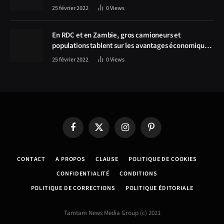
Hichilema, la construction de la route Kolwezi -
25 février 2022
0
Views
Solwezi au centre des discussions
En RDC et en Zambie, gros camioneurs et
populations tablent sur les avantages économiques
de la route Kolwezi-Solwezi
25 février 2022
0
Views
Facebook
X
Instagram
Pinterest
(Twitter)
CONTACT
A PROPOS
CLAUSE
POLITIQUE DE COOKIES
CONFIDENTIALITÉ
CONDITIONS
POLITIQUE DE CORRECTIONS
POLITIQUE ÉDITORIALE
Tamtam News Media Group (c) 2021