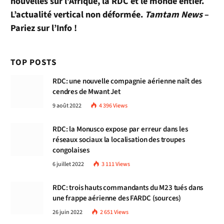
nouvelles sur l’Afrique, la RDC et le monde entier.
L’actualité vertical non déformée.
Tamtam News
–
Pariez sur l’Info !
TOP POSTS
RDC: une nouvelle compagnie aérienne naît des
cendres de Mwant Jet
9 août 2022
4 396
Views
RDC: la Monusco expose par erreur dans les
réseaux sociaux la localisation des troupes
congolaises
6 juillet 2022
3 111
Views
RDC: trois hauts commandants du M23 tués dans
une frappe aérienne des FARDC (sources)
26 juin 2022
2 651
Views