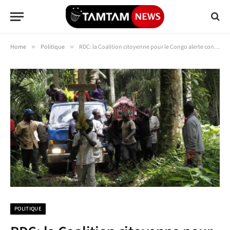
Home
»
Politique
»
RDC: la Coalition citoyenne pour le Congo alerte contre un plan d’extermination programmée des congolais
POLITIQUE