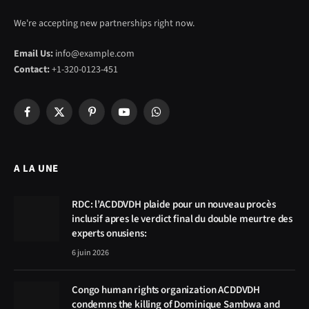
We're accepting new partnerships right now.
Email Us:
info@example.com
Contact:
+1-320-0123-451
Facebook
X
Pinterest
YouTube
WhatsApp
(Twitter)
A LA UNE
RDC: l’ACDDVDH plaide pour un nouveau procès
inclusif apres le verdict final du double meurtre des
experts onusiens:
6 juin 2026
Congo human rights organization ACDDVDH
condemns the killing of Dominique Sambwa and