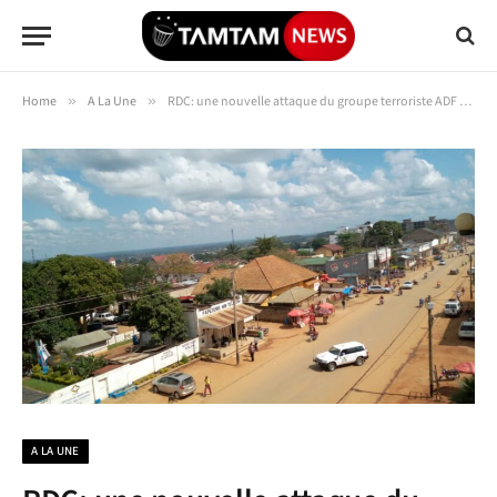
Home
»
A La Une
»
RDC: une nouvelle attaque du groupe terroriste ADF fait 8 morts en Ituri
A LA UNE