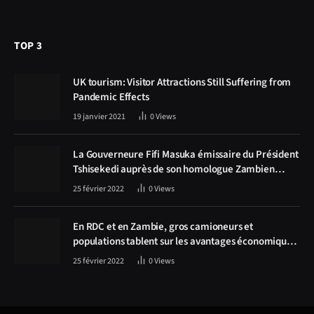
TOP 3
UK tourism: Visitor Attractions Still Suffering from
Pandemic Effects
19 janvier 2021
0
Views
La Gouverneure Fifi Masuka émissaire du Président
Tshisekedi auprès de son homologue Zambien
Hichilema, la construction de la route Kolwezi -
25 février 2022
0
Views
Solwezi au centre des discussions
En RDC et en Zambie, gros camioneurs et
populations tablent sur les avantages économiques
de la route Kolwezi-Solwezi
25 février 2022
0
Views