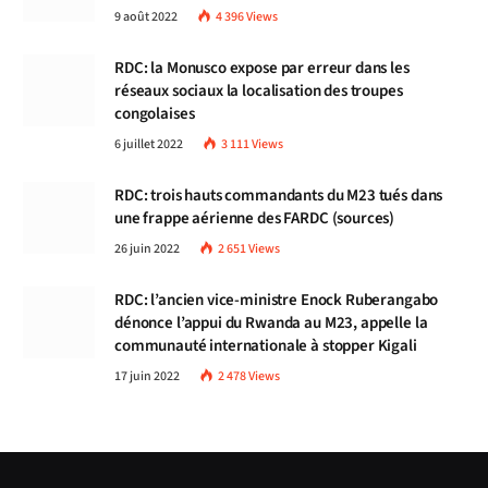
9 août 2022
4 396
Views
RDC: la Monusco expose par erreur dans les
réseaux sociaux la localisation des troupes
congolaises
6 juillet 2022
3 111
Views
RDC: trois hauts commandants du M23 tués dans
une frappe aérienne des FARDC (sources)
26 juin 2022
2 651
Views
RDC: l’ancien vice-ministre Enock Ruberangabo
dénonce l’appui du Rwanda au M23, appelle la
communauté internationale à stopper Kigali
17 juin 2022
2 478
Views