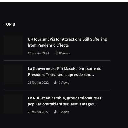
TOP 3
UK tourism: Visitor Attractions Still Suffering
from Pandemic Effects
19 janvier 2021
0
Views
La Gouverneure Fifi Masuka émissaire du
Président Tshisekedi auprès de son
homologue Zambien Hichilema, la
25 février 2022
0
Views
construction de la route Kolwezi -Solwezi au
centre des discussions
En RDC et en Zambie, gros camioneurs et
populations tablent sur les avantages
économiques de la route Kolwezi-Solwezi
25 février 2022
0
Views