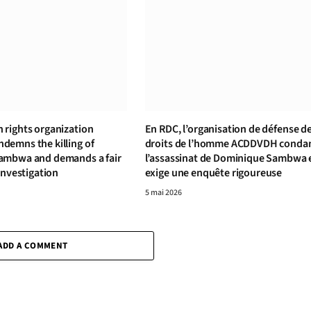
rights organization
En RDC, l’organisation de défense d
emns the killing of
droits de l’homme ACDDVDH cond
ambwa and demands a fair
l’assassinat de Dominique Sambwa 
investigation
exige une enquête rigoureuse
5 mai 2026
ADD A COMMENT