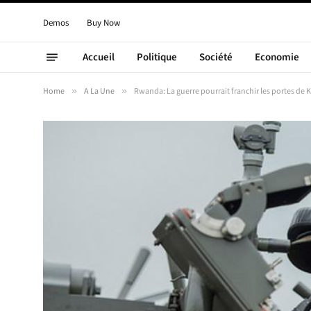
Demos
Buy Now
Accueil
Politique
Société
Economie
Home
»
A La Une
»
Rwanda: La guerre pourrait franchir les portes de K