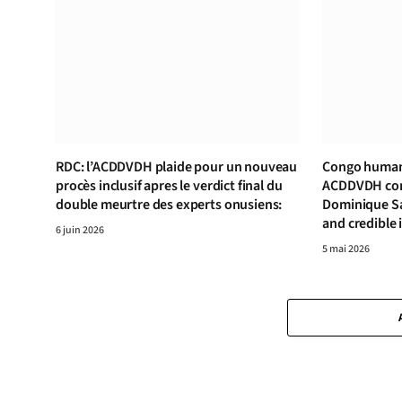
RDC: l’ACDDVDH plaide pour un nouveau
Congo human 
procès inclusif apres le verdict final du
ACDDVDH cond
double meurtre des experts onusiens:
Dominique S
and credible 
6 juin 2026
5 mai 2026