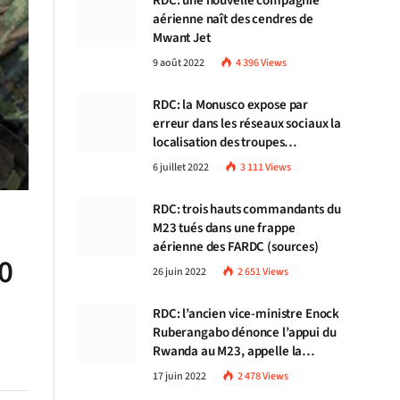
RDC: une nouvelle compagnie
aérienne naît des cendres de
Mwant Jet
9 août 2022
4 396
Views
RDC: la Monusco expose par
erreur dans les réseaux sociaux la
localisation des troupes
congolaises
6 juillet 2022
3 111
Views
RDC: trois hauts commandants du
M23 tués dans une frappe
aérienne des FARDC (sources)
0
26 juin 2022
2 651
Views
RDC: l’ancien vice-ministre Enock
Ruberangabo dénonce l’appui du
Rwanda au M23, appelle la
communauté internationale à
17 juin 2022
2 478
Views
stopper Kigali