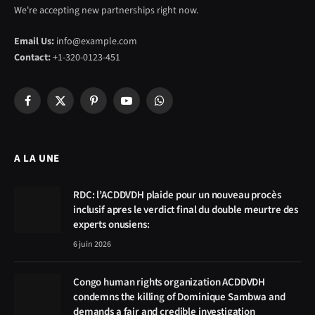
We're accepting new partnerships right now.
Email Us:
info@example.com
Contact:
+1-320-0123-451
Facebook
X
Pinterest
YouTube
WhatsApp
(Twitter)
A LA UNE
RDC: l’ACDDVDH plaide pour un nouveau procès
inclusif apres le verdict final du double meurtre des
experts onusiens:
6 juin 2026
Congo human rights organization ACDDVDH
condemns the killing of Dominique Sambwa and
demands a fair and credible investigation