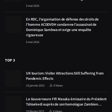
5 mai 2026
En RDC, l’organisation de défense des droits de
l’homme ACDDVDH condamne l’assassinat de
Dominique Sambwa et exige une enquête
rigoureuse
5 mai 2026
TOP 3
UK tourism: Visitor Attractions Still Suffering from
Pandemic Effects
19 janvier 2021
0
Views
La Gouverneure Fifi Masuka émissaire du Président
Tshisekedi auprès de son homologue Zambien
Hichilema, la construction de la route Kolwezi -
25 février 2022
0
Views