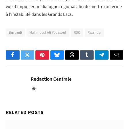
vue d’impulser un dialogue régional afin de mettre un terme
à l’instabilité dans les Grands Lacs.
Burundi
Mahmoud Ali Youssouf
RDC
Rwanda
Facebook
Twitter
Pinterest
Bluesky
Threads
Tumblr
Telegram
Email
Redaction Centrale
Website
RELATED
POSTS