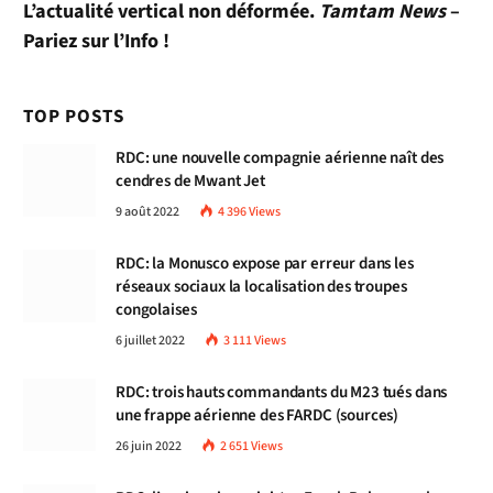
L’actualité vertical non déformée.
Tamtam News
–
Pariez sur l’Info !
TOP POSTS
RDC: une nouvelle compagnie aérienne naît des
cendres de Mwant Jet
9 août 2022
4 396
Views
RDC: la Monusco expose par erreur dans les
réseaux sociaux la localisation des troupes
congolaises
6 juillet 2022
3 111
Views
RDC: trois hauts commandants du M23 tués dans
une frappe aérienne des FARDC (sources)
26 juin 2022
2 651
Views