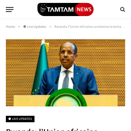
Home
»
● Live Updates
»
Rwanda: l’Union africaine condamne la tentative d’établir une administration parallèle dans l’Est de la RDC
● LIVE UPDATES