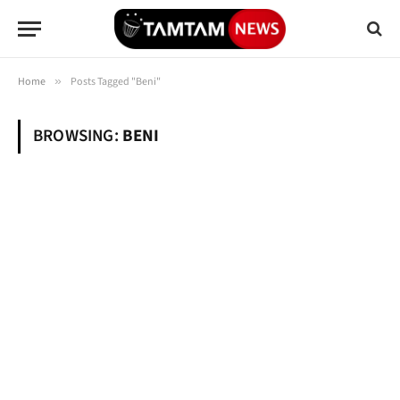
Home
»
Posts Tagged "Beni"
BROWSING:
BENI