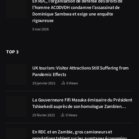
En RDC, l’organisation de défense des droits de
l’homme ACDDVDH condamne l’assassinat de
Dominique Sambwa et exige une enquête
rigoureuse
5 mai 2026
TOP 3
UK tourism: Visitor Attractions Still Suffering from
Pandemic Effects
19 janvier 2021
0
Views
La Gouverneure Fifi Masuka émissaire du Président
Tshisekedi auprès de son homologue Zambien
Hichilema, la construction de la route Kolwezi -
25 février 2022
0
Views
Solwezi au centre des discussions
En RDC et en Zambie, gros camioneurs et
populations tablent sur les avantages économiques