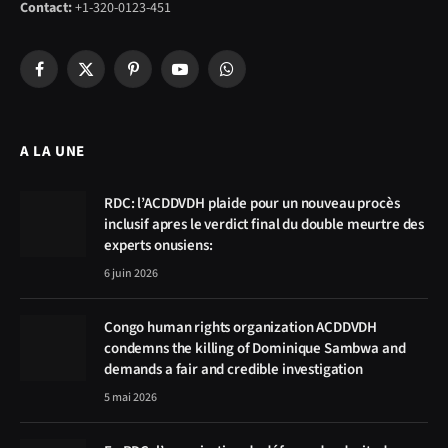
Contact:
+1-320-0123-451
Facebook
X
Pinterest
YouTube
WhatsApp
(Twitter)
A LA UNE
RDC: l’ACDDVDH plaide pour un nouveau procès
inclusif apres le verdict final du double meurtre des
experts onusiens:
6 juin 2026
Congo human rights organization ACDDVDH
condemns the killing of Dominique Sambwa and
demands a fair and credible investigation
5 mai 2026