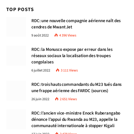
TOP POSTS
RDC: une nouvelle compagnie aérienne naît des
cendres de Mwant Jet
9 août 2022
4 396
Views
RDC: la Monusco expose par erreur dans les
réseaux sociaux la localisation des troupes
congolaises
6 juillet 2022
3 111
Views
RDC: trois hauts commandants du M23 tués dans
une frappe aérienne des FARDC (sources)
26 juin 2022
2 651
Views
RDC: l’ancien vice-ministre Enock Ruberangabo
dénonce l’appui du Rwanda au M23, appelle la
communauté internationale à stopper Kigali