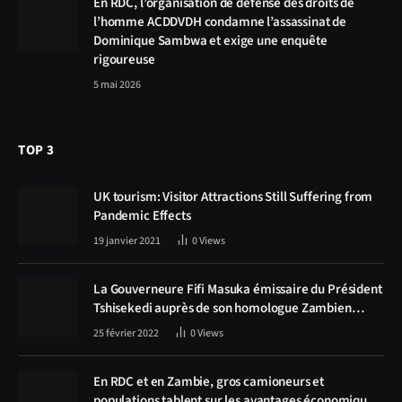
En RDC, l’organisation de défense des droits de
l’homme ACDDVDH condamne l’assassinat de
Dominique Sambwa et exige une enquête
rigoureuse
5 mai 2026
TOP 3
UK tourism: Visitor Attractions Still Suffering from
Pandemic Effects
19 janvier 2021
0
Views
La Gouverneure Fifi Masuka émissaire du Président
Tshisekedi auprès de son homologue Zambien
Hichilema, la construction de la route Kolwezi -
25 février 2022
0
Views
Solwezi au centre des discussions
En RDC et en Zambie, gros camioneurs et
populations tablent sur les avantages économiques