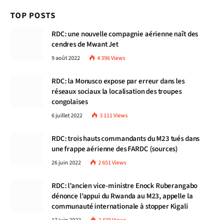
TOP POSTS
RDC: une nouvelle compagnie aérienne naît des
cendres de Mwant Jet
9 août 2022
4 396
Views
RDC: la Monusco expose par erreur dans les
réseaux sociaux la localisation des troupes
congolaises
6 juillet 2022
3 111
Views
RDC: trois hauts commandants du M23 tués dans
une frappe aérienne des FARDC (sources)
26 juin 2022
2 651
Views
RDC: l’ancien vice-ministre Enock Ruberangabo
dénonce l’appui du Rwanda au M23, appelle la
communauté internationale à stopper Kigali