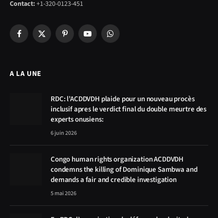
Contact:
+1-320-0123-451
Facebook
X
Pinterest
YouTube
WhatsApp
(Twitter)
A LA UNE
RDC: l’ACDDVDH plaide pour un nouveau procès
inclusif apres le verdict final du double meurtre des
experts onusiens:
6 juin 2026
Congo human rights organization ACDDVDH
condemns the killing of Dominique Sambwa and
demands a fair and credible investigation
5 mai 2026