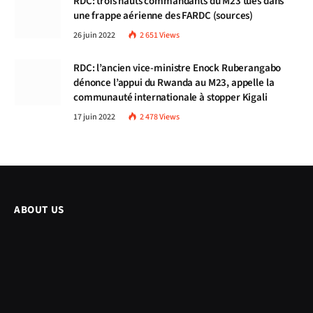
RDC: trois hauts commandants du M23 tués dans
une frappe aérienne des FARDC (sources)
26 juin 2022
2 651
Views
RDC: l’ancien vice-ministre Enock Ruberangabo
dénonce l’appui du Rwanda au M23, appelle la
communauté internationale à stopper Kigali
17 juin 2022
2 478
Views
ABOUT US