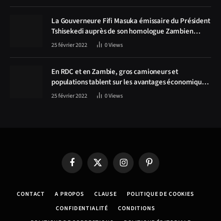
La Gouverneure Fifi Masuka émissaire du Président
Tshisekedi auprès de son homologue Zambien
Hichilema, la construction de la route Kolwezi -
25 février 2022
0
Views
Solwezi au centre des discussions
En RDC et en Zambie, gros camioneurs et
populations tablent sur les avantages économiques
de la route Kolwezi-Solwezi
25 février 2022
0
Views
Facebook
X
Instagram
Pinterest
(Twitter)
CONTACT
A PROPOS
CLAUSE
POLITIQUE DE COOKIES
CONFIDENTIALITÉ
CONDITIONS