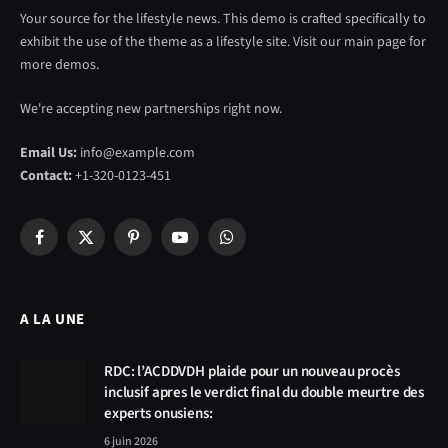
Your source for the lifestyle news. This demo is crafted specifically to
exhibit the use of the theme as a lifestyle site. Visit our main page for
more demos.
We're accepting new partnerships right now.
Email Us:
info@example.com
Contact:
+1-320-0123-451
Facebook
X
Pinterest
YouTube
WhatsApp
(Twitter)
A LA UNE
RDC: l’ACDDVDH plaide pour un nouveau procès
inclusif apres le verdict final du double meurtre des
experts onusiens:
6 juin 2026