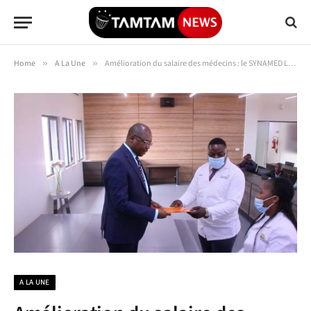
Home
»
A La Une
»
Amélioration du salaire des médecins : le SYNAMED Lualaba saisit le gouvernement provincial
A LA UNE