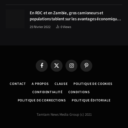
Solwezi au centre des discussions
En RDC et en Zambie, gros camioneurs et
populations tablent sur les avantages économiques
de la route Kolwezi-Solwezi
25 février 2022
0
Views
Facebook
X
Instagram
Pinterest
(Twitter)
CONTACT
A PROPOS
CLAUSE
POLITIQUE DE COOKIES
CONFIDENTIALITÉ
CONDITIONS
POLITIQUE DE CORRECTIONS
POLITIQUE ÉDITORIALE
Tamtam News Media Group (c) 2021