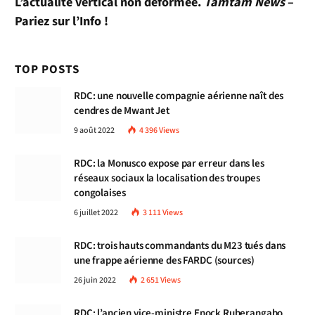
L’actualité vertical non déformée.
Tamtam News
–
Pariez sur l’Info !
TOP POSTS
RDC: une nouvelle compagnie aérienne naît des
cendres de Mwant Jet
9 août 2022
4 396
Views
RDC: la Monusco expose par erreur dans les
réseaux sociaux la localisation des troupes
congolaises
6 juillet 2022
3 111
Views
RDC: trois hauts commandants du M23 tués dans
une frappe aérienne des FARDC (sources)
26 juin 2022
2 651
Views
RDC: l’ancien vice-ministre Enock Ruberangabo