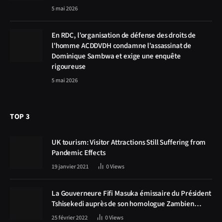
5 mai 2026
En RDC, l’organisation de défense des droits de
l’homme ACDDVDH condamne l’assassinat de
Dominique Sambwa et exige une enquête
rigoureuse
5 mai 2026
TOP 3
UK tourism: Visitor Attractions Still Suffering from
Pandemic Effects
19 janvier 2021
0
Views
La Gouverneure Fifi Masuka émissaire du Président
Tshisekedi auprès de son homologue Zambien
Hichilema, la construction de la route Kolwezi -
25 février 2022
0
Views