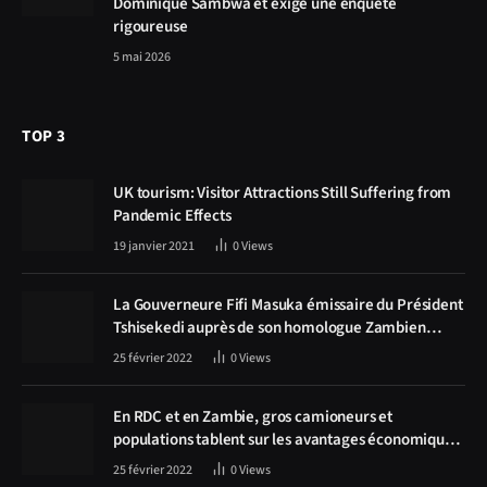
Dominique Sambwa et exige une enquête
rigoureuse
5 mai 2026
TOP 3
UK tourism: Visitor Attractions Still Suffering from
Pandemic Effects
19 janvier 2021
0
Views
La Gouverneure Fifi Masuka émissaire du Président
Tshisekedi auprès de son homologue Zambien
Hichilema, la construction de la route Kolwezi -
25 février 2022
0
Views
Solwezi au centre des discussions
En RDC et en Zambie, gros camioneurs et
populations tablent sur les avantages économiques
de la route Kolwezi-Solwezi
25 février 2022
0
Views