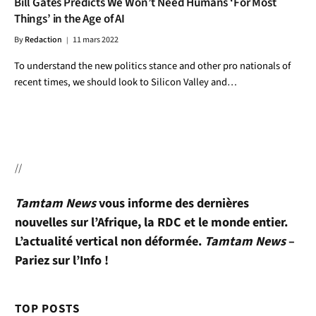
Bill Gates Predicts We Won’t Need Humans ‘For Most
Things’ in the Age of AI
By
Redaction
11 mars 2022
To understand the new politics stance and other pro nationals of
recent times, we should look to Silicon Valley and…
//
Tamtam News
vous informe des dernières
nouvelles sur l’Afrique, la RDC et le monde entier.
L’actualité vertical non déformée.
Tamtam News
–
Pariez sur l’Info !
TOP POSTS