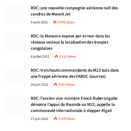
RDC: une nouvelle compagnie aérienne naît des
cendres de Mwant Jet
9 août 2022
4 396
Views
RDC: la Monusco expose par erreur dans les
réseaux sociaux la localisation des troupes
congolaises
6 juillet 2022
3 111
Views
RDC: trois hauts commandants du M23 tués dans
une frappe aérienne des FARDC (sources)
26 juin 2022
2 651
Views
RDC: l’ancien vice-ministre Enock Ruberangabo
dénonce l’appui du Rwanda au M23, appelle la
communauté internationale à stopper Kigali
17 juin 2022
2 478
Views