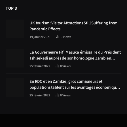
TOP 3
UK tourism: Visitor Attractions Still Suffering from
Pandemic Effects
19 janvier 2021
0
Views
La Gouverneure Fifi Masuka émissaire du Président
Tshisekedi auprès de son homologue Zambien
Hichilema, la construction de la route Kolwezi -
25 février 2022
0
Views
Solwezi au centre des discussions
En RDC et en Zambie, gros camioneurs et
populations tablent sur les avantages économiques
de la route Kolwezi-Solwezi
25 février 2022
0
Views