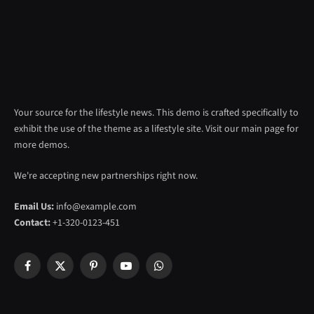
Your source for the lifestyle news. This demo is crafted specifically to
exhibit the use of the theme as a lifestyle site. Visit our main page for
more demos.
We're accepting new partnerships right now.
Email Us:
info@example.com
Contact:
+1-320-0123-451
Facebook
X
Pinterest
YouTube
WhatsApp
(Twitter)