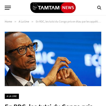
Home
»
A La Une
»
En RDC, les tutsi du Congo pris en étau par les appétits gloutons du dirigeant rwandais
A LA UNE