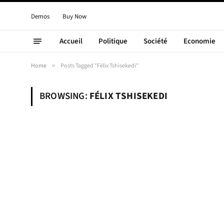
Demos
Buy Now
Accueil
Politique
Société
Economie
Home
»
Posts Tagged "Félix Tshisekedi"
BROWSING:
FÉLIX TSHISEKEDI