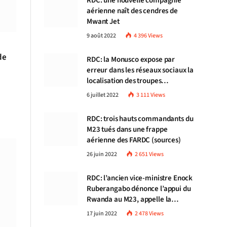
RDC: une nouvelle compagnie
aérienne naît des cendres de
Mwant Jet
9 août 2022
4 396
Views
de
RDC: la Monusco expose par
erreur dans les réseaux sociaux la
localisation des troupes
congolaises
6 juillet 2022
3 111
Views
RDC: trois hauts commandants du
M23 tués dans une frappe
aérienne des FARDC (sources)
26 juin 2022
2 651
Views
RDC: l’ancien vice-ministre Enock
Ruberangabo dénonce l’appui du
Rwanda au M23, appelle la
communauté internationale à
17 juin 2022
2 478
Views
stopper Kigali