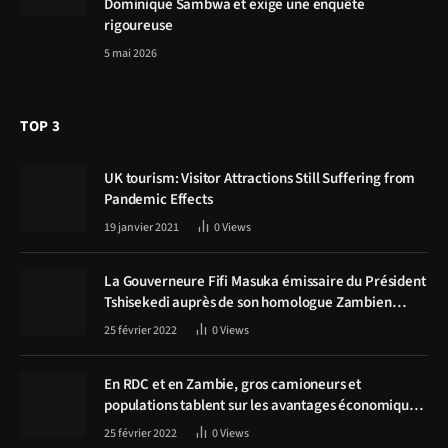
Dominique Sambwa et exige une enquête
rigoureuse
5 mai 2026
TOP 3
UK tourism: Visitor Attractions Still Suffering from
Pandemic Effects
19 janvier 2021
0
Views
La Gouverneure Fifi Masuka émissaire du Président
Tshisekedi auprès de son homologue Zambien
Hichilema, la construction de la route Kolwezi -
25 février 2022
0
Views
Solwezi au centre des discussions
En RDC et en Zambie, gros camioneurs et
populations tablent sur les avantages économiques
de la route Kolwezi-Solwezi
25 février 2022
0
Views