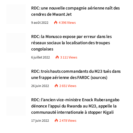
RDC: une nouvelle compagnie aérienne naît des
cendres de Mwant Jet
9 août 2022
4 396
Views
RDC: la Monusco expose par erreur dans les
réseaux sociaux la localisation des troupes
congolaises
6 juillet 2022
3 111
Views
RDC: trois hauts commandants du M23 tués dans
une frappe aérienne des FARDC (sources)
26 juin 2022
2 651
Views
RDC: l’ancien vice-ministre Enock Ruberangabo
dénonce l’appui du Rwanda au M23, appelle la
communauté internationale à stopper Kigali
17 juin 2022
2 478
Views