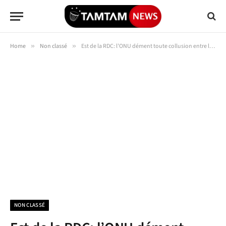
Home
»
Non classé
»
Est de la RDC: l’ONU dément toute collusion entre les FARDC et les FDLR
NON CLASSÉ