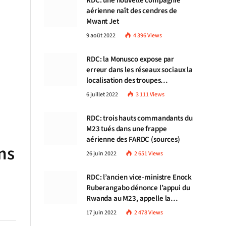
RDC: une nouvelle compagnie
aérienne naît des cendres de
Mwant Jet
9 août 2022
4 396
Views
RDC: la Monusco expose par
erreur dans les réseaux sociaux la
localisation des troupes
congolaises
6 juillet 2022
3 111
Views
RDC: trois hauts commandants du
M23 tués dans une frappe
aérienne des FARDC (sources)
ns
26 juin 2022
2 651
Views
RDC: l’ancien vice-ministre Enock
Ruberangabo dénonce l’appui du
Rwanda au M23, appelle la
communauté internationale à
17 juin 2022
2 478
Views
stopper Kigali