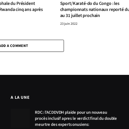
phale du Président
Sport/Karaté-do du Congo : les
Rwanda cinq ans après
championnats nationaux reporté du
au 31 juillet prochain
23 juin 2022
ADD A COMMENT
A LA UNE
RDC: l’ACDDVDH plaide pour un nouveau
procès inclusif apres le verdict final du double
meurtre des experts onusiens: