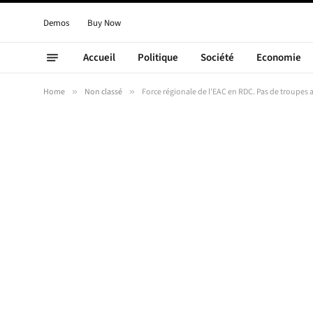
Demos
Buy Now
Accueil
Politique
Société
Economie
Home
»
Non classé
»
Force régionale de l’EAC en RDC. Pas de troupes 