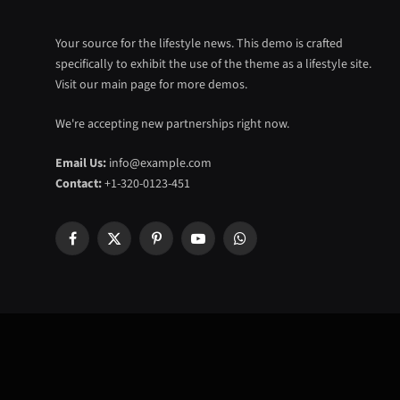
Your source for the lifestyle news. This demo is crafted
specifically to exhibit the use of the theme as a lifestyle site.
Visit our main page for more demos.
We're accepting new partnerships right now.
Email Us:
info@example.com
Contact:
+1-320-0123-451
Facebook
X
Pinterest
YouTube
WhatsApp
(Twitter)