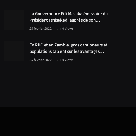
La Gouverneure Fifi Masuka émissaire du
Président Tshisekedi auprès de son
homologue Zambien Hichilema, la
25 février 2022
0
Views
construction de la route Kolwezi -Solwezi au
centre des discussions
En RDC et en Zambie, gros camioneurs et
populations tablent sur les avantages
économiques de la route Kolwezi-Solwezi
25 février 2022
0
Views