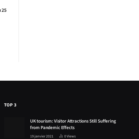
 25
TOP 3
UK tourism: Visitor Attractions Still Suffering
from Pandemic Effects
19 janvier 2021
0
Views