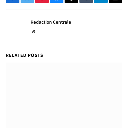
Facebook
Twitter
Pinterest
Bluesky
Threads
Tumblr
Telegram
Email
Redaction Centrale
Website
RELATED
POSTS