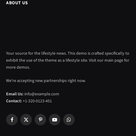
ABOUT US
Your source for the lifestyle news. This demo is crafted specifically to
exhibit the use of the theme as a lifestyle site. Visit our main page for
more demos.
We're accepting new partnerships right now.
Email Us:
info@example.com
Contact:
+1-320-0123-451
Facebook
X
Pinterest
YouTube
WhatsApp
(Twitter)