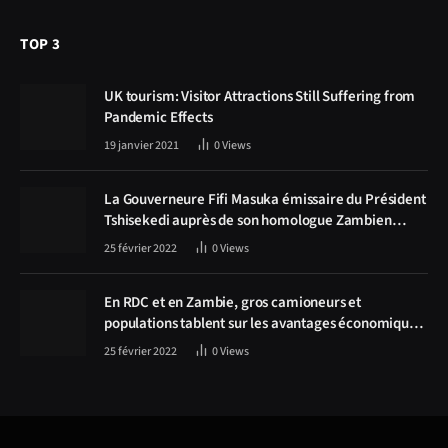
TOP 3
UK tourism: Visitor Attractions Still Suffering from
Pandemic Effects
19 janvier 2021
0
Views
La Gouverneure Fifi Masuka émissaire du Président
Tshisekedi auprès de son homologue Zambien
Hichilema, la construction de la route Kolwezi -
25 février 2022
0
Views
Solwezi au centre des discussions
En RDC et en Zambie, gros camioneurs et
populations tablent sur les avantages économiques
de la route Kolwezi-Solwezi
25 février 2022
0
Views