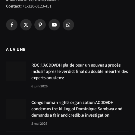
Contact:
+1-320-0123-451
Facebook
X
Pinterest
YouTube
WhatsApp
(Twitter)
A LA UNE
RDC: l’ACDDVDH plaide pour un nouveau procès
inclusif apres le verdict final du double meurtre des
experts onusiens:
6 juin 2026
Congo human rights organization ACDDVDH
condemns the killing of Dominique Sambwa and
demands a fair and credible investigation
5 mai 2026