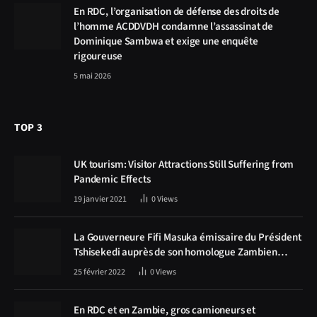
En RDC, l’organisation de défense des droits de
l’homme ACDDVDH condamne l’assassinat de
Dominique Sambwa et exige une enquête
rigoureuse
5 mai 2026
TOP 3
UK tourism: Visitor Attractions Still Suffering from
Pandemic Effects
19 janvier 2021
0
Views
La Gouverneure Fifi Masuka émissaire du Président
Tshisekedi auprès de son homologue Zambien
Hichilema, la construction de la route Kolwezi -
25 février 2022
0
Views
Solwezi au centre des discussions
En RDC et en Zambie, gros camioneurs et