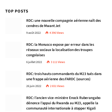
TOP POSTS
RDC: une nouvelle compagnie aérienne naît des
cendres de Mwant Jet
9 août 2022
4 396
Views
RDC: la Monusco expose par erreur dans les
réseaux sociaux la localisation des troupes
congolaises
6 juillet 2022
3 111
Views
RDC: trois hauts commandants du M23 tués dans
une frappe aérienne des FARDC (sources)
26 juin 2022
2 651
Views
RDC: l’ancien vice-ministre Enock Ruberangabo
dénonce l’appui du Rwanda au M23, appelle la
communauté internationale à stopper Kigali