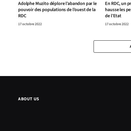
Adolphe Muzito déplore l’abandon par le
En RDC, un pr
pouvoir des populations de l’ouest de la
hausse les pe
RDC
de l’Etat
17 octobre 2022
17 octobre 2022
ABOUT US