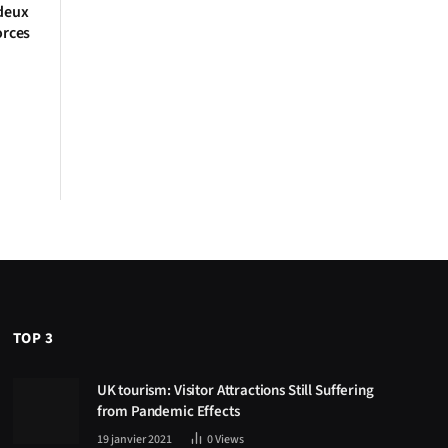
deux
orces
TOP 3
UK tourism: Visitor Attractions Still Suffering
from Pandemic Effects
19 janvier 2021
0
Views