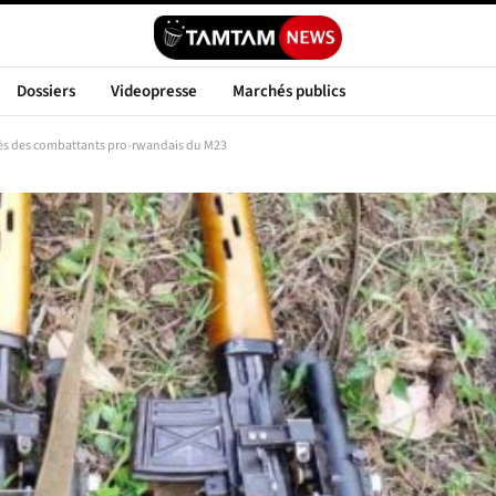
Dossiers
Videopresse
Marchés publics
rès des combattants pro-rwandais du M23