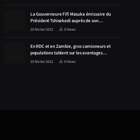
La Gouverneure Fifi Masuka émissaire du
Président Tshisekedi auprès de son
homologue Zambien Hichilema, la
25 février 2022
0
Views
construction de la route Kolwezi -Solwezi au
centre des discussions
En RDC et en Zambie, gros camioneurs et
populations tablent sur les avantages
économiques de la route Kolwezi-Solwezi
25 février 2022
0
Views