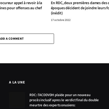
ocureur appel à revoir à la
En RDC, deux premières dames des 
ines pour offenses au chef
époques décident de joindre leurs f
(inédit)
17 octobre 2022
ADD A COMMENT
A LA UNE
RDC: l’ACDDVDH plaide pour un nouveau
procès inclusif apres le verdict final du double
meurtre des experts onusiens: