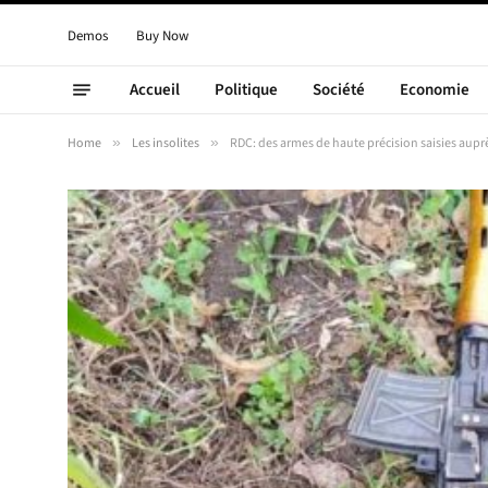
Demos
Buy Now
Accueil
Politique
Société
Economie
Home
»
Les insolites
»
RDC: des armes de haute précision saisies aup