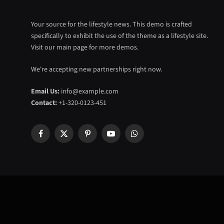
Your source for the lifestyle news. This demo is crafted
specifically to exhibit the use of the theme as a lifestyle site.
Visit our main page for more demos.
We're accepting new partnerships right now.
Email Us:
info@example.com
Contact:
+1-320-0123-451
Facebook
X
Pinterest
YouTube
WhatsApp
(Twitter)