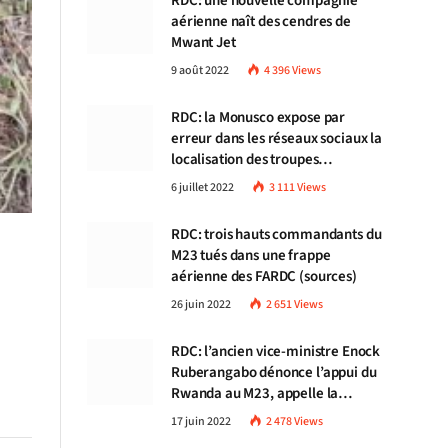
RDC: une nouvelle compagnie
aérienne naît des cendres de
Mwant Jet
9 août 2022
4 396
Views
RDC: la Monusco expose par
erreur dans les réseaux sociaux la
localisation des troupes
congolaises
6 juillet 2022
3 111
Views
RDC: trois hauts commandants du
M23 tués dans une frappe
aérienne des FARDC (sources)
26 juin 2022
2 651
Views
RDC: l’ancien vice-ministre Enock
Ruberangabo dénonce l’appui du
Rwanda au M23, appelle la
communauté internationale à
17 juin 2022
2 478
Views
stopper Kigali