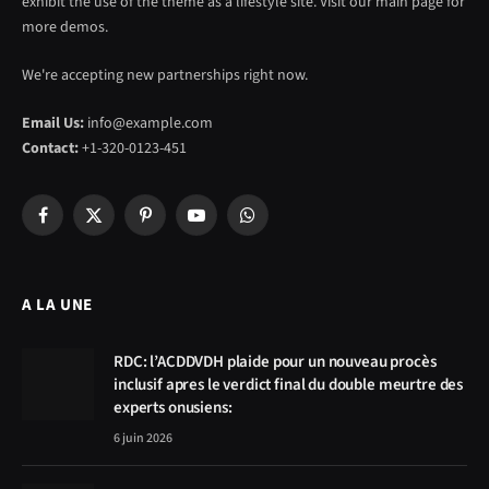
exhibit the use of the theme as a lifestyle site. Visit our main page for
more demos.
We're accepting new partnerships right now.
Email Us:
info@example.com
Contact:
+1-320-0123-451
Facebook
X
Pinterest
YouTube
WhatsApp
(Twitter)
A LA UNE
RDC: l’ACDDVDH plaide pour un nouveau procès
inclusif apres le verdict final du double meurtre des
experts onusiens:
6 juin 2026