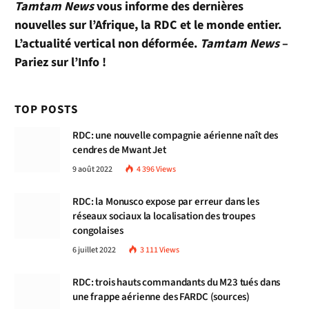
Tamtam News
vous informe des dernières
nouvelles sur l’Afrique, la RDC et le monde entier.
L’actualité vertical non déformée.
Tamtam News
–
Pariez sur l’Info !
TOP POSTS
RDC: une nouvelle compagnie aérienne naît des
cendres de Mwant Jet
9 août 2022
4 396
Views
RDC: la Monusco expose par erreur dans les
réseaux sociaux la localisation des troupes
congolaises
6 juillet 2022
3 111
Views
RDC: trois hauts commandants du M23 tués dans
une frappe aérienne des FARDC (sources)