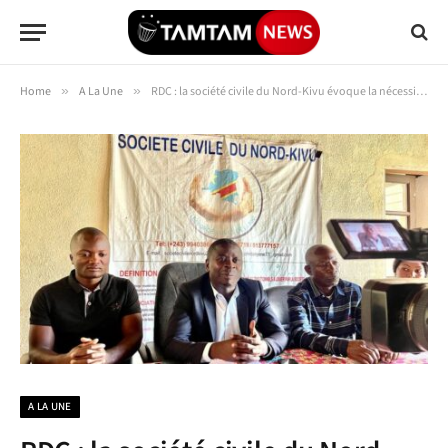
Home
»
A La Une
»
RDC : la société civile du Nord-Kivu évoque la nécessité de la tenue d’une table ronde, après le reflet de tensions populaires
A LA UNE