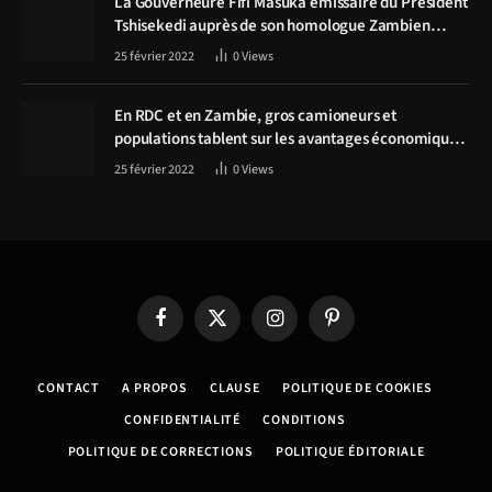
La Gouverneure Fifi Masuka émissaire du Président
Tshisekedi auprès de son homologue Zambien
Hichilema, la construction de la route Kolwezi -
25 février 2022
0
Views
Solwezi au centre des discussions
En RDC et en Zambie, gros camioneurs et
populations tablent sur les avantages économiques
de la route Kolwezi-Solwezi
25 février 2022
0
Views
Facebook
X
Instagram
Pinterest
(Twitter)
CONTACT
A PROPOS
CLAUSE
POLITIQUE DE COOKIES
CONFIDENTIALITÉ
CONDITIONS
POLITIQUE DE CORRECTIONS
POLITIQUE ÉDITORIALE