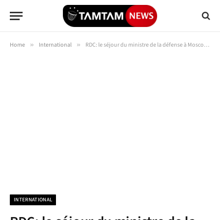
Home
»
International
»
RDC: le séjour du ministre de la défense à Moscou scrutée par les chancelleries occidentales
INTERNATIONAL