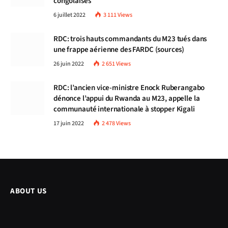
congolaises
6 juillet 2022
3 111
Views
RDC: trois hauts commandants du M23 tués dans
une frappe aérienne des FARDC (sources)
26 juin 2022
2 651
Views
RDC: l’ancien vice-ministre Enock Ruberangabo
dénonce l’appui du Rwanda au M23, appelle la
communauté internationale à stopper Kigali
17 juin 2022
2 478
Views
ABOUT US