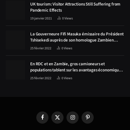
UK tourism: Visitor Attractions Still Suffering from
Pandemic Effects
19 janvier 2021
0
Views
La Gouverneure Fifi Masuka émissaire du Président
Tshisekedi auprès de son homologue Zambien
Hichilema, la construction de la route Kolwezi -
25 février 2022
0
Views
Solwezi au centre des discussions
En RDC et en Zambie, gros camioneurs et
populations tablent sur les avantages économiques
de la route Kolwezi-Solwezi
25 février 2022
0
Views
Facebook
X
Instagram
Pinterest
(Twitter)