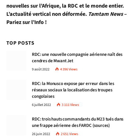
nouvelles sur l’Afrique, la RDC et le monde entier.
L’actualité vertical non déformée.
Tamtam News
–
Pariez sur l’Info !
TOP POSTS
RDC: une nouvelle compagnie aérienne naît des
cendres de Mwant Jet
9 août 2022
4 396
Views
RDC: la Monusco expose par erreur dans les
réseaux sociaux la localisation des troupes
congolaises
6 juillet 2022
3 111
Views
RDC: trois hauts commandants du M23 tués dans
une frappe aérienne des FARDC (sources)
26 juin 2022
2 651
Views