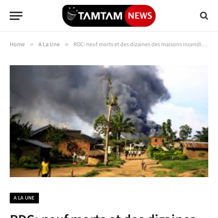
Home
»
A La Une
»
RDC: neuf morts et des dizaines des maisons incendiées dans une attaque des ADF dans Kandoyi
A LA UNE