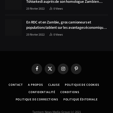
Tshisekedi auprès de son homologue Zambien
Hichilema, la construction de la route Kolwezi -
25 février 2022
0
Views
Solwezi au centre des discussions
En RDC et en Zambie, gros camioneurs et
populations tablent sur les avantages économiques
de la route Kolwezi-Solwezi
25 février 2022
0
Views
Facebook
X
Instagram
Pinterest
(Twitter)
CONTACT
A PROPOS
CLAUSE
POLITIQUE DE COOKIES
CONFIDENTIALITÉ
CONDITIONS
POLITIQUE DE CORRECTIONS
POLITIQUE ÉDITORIALE
Tamtam News Media Group (c) 2021