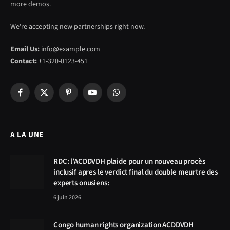
more demos.
We're accepting new partnerships right now.
Email Us:
info@example.com
Contact:
+1-320-0123-451
Facebook
X
Pinterest
YouTube
WhatsApp
(Twitter)
A LA UNE
RDC: l’ACDDVDH plaide pour un nouveau procès
inclusif apres le verdict final du double meurtre des
experts onusiens:
6 juin 2026
Congo human rights organization ACDDVDH