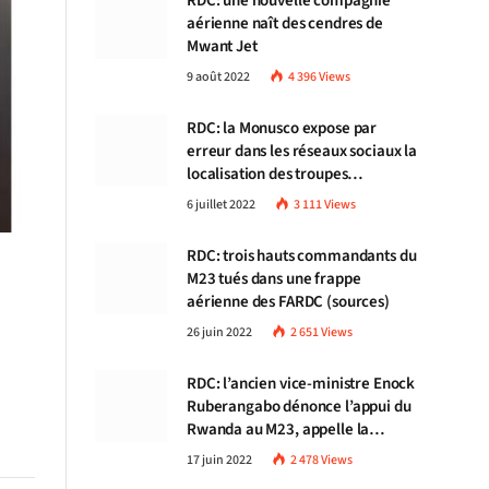
RDC: une nouvelle compagnie
aérienne naît des cendres de
Mwant Jet
9 août 2022
4 396
Views
RDC: la Monusco expose par
erreur dans les réseaux sociaux la
localisation des troupes
congolaises
6 juillet 2022
3 111
Views
RDC: trois hauts commandants du
M23 tués dans une frappe
aérienne des FARDC (sources)
e
26 juin 2022
2 651
Views
RDC: l’ancien vice-ministre Enock
Ruberangabo dénonce l’appui du
Rwanda au M23, appelle la
communauté internationale à
17 juin 2022
2 478
Views
stopper Kigali