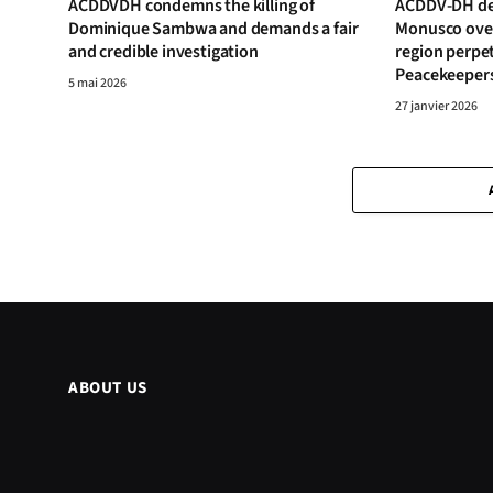
ACDDVDH condemns the killing of
ACDDV-DH de
Dominique Sambwa and demands a fair
Monusco over 
and credible investigation
region perpe
Peacekeeper
5 mai 2026
27 janvier 2026
ABOUT US