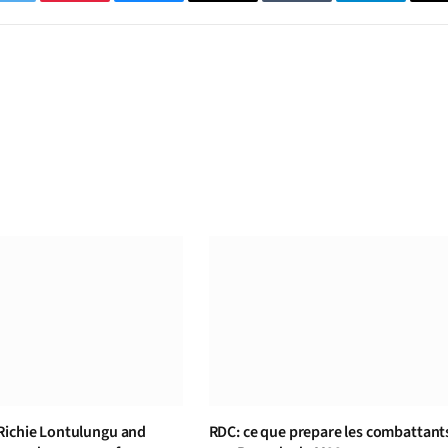
Twitter
Pinterest
Bluesky
Threads
Tumblr
Telegram
Richie Lontulungu and
RDC: ce que prepare les combattant