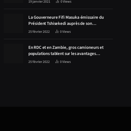
19 janvier 2021
0
Views
La Gouverneure Fifi Masuka émissaire du
Président Tshisekedi auprès de son
homologue Zambien Hichilema, la
25 février 2022
0
Views
construction de la route Kolwezi -Solwezi au
centre des discussions
En RDC et en Zambie, gros camioneurs et
populations tablent sur les avantages
économiques de la route Kolwezi-Solwezi
25 février 2022
0
Views