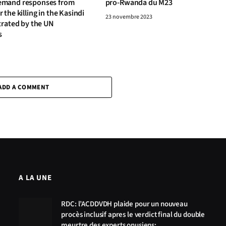
mand responses from
pro-Rwanda du M23
the killing in the Kasindi
23 novembre 2023
trated by the UN
s
ADD A COMMENT
A LA UNE
RDC: l’ACDDVDH plaide pour un nouveau
procès inclusif apres le verdict final du double
meurtre des experts onusiens: