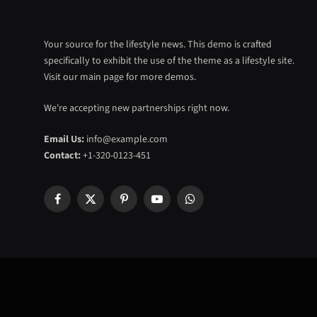
Your source for the lifestyle news. This demo is crafted
specifically to exhibit the use of the theme as a lifestyle site.
Visit our main page for more demos.
We're accepting new partnerships right now.
Email Us:
info@example.com
Contact:
+1-320-0123-451
Facebook
X
Pinterest
YouTube
WhatsApp
(Twitter)