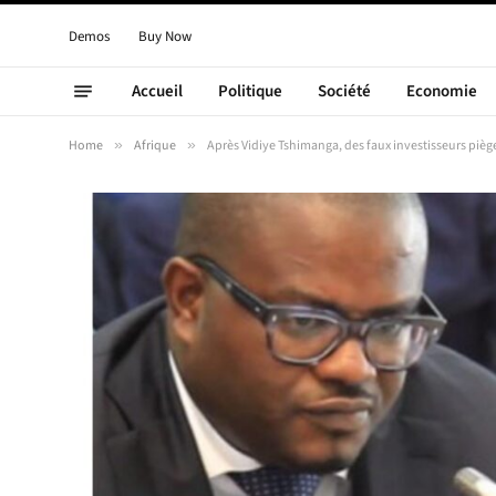
Demos
Buy Now
Accueil
Politique
Société
Economie
Home
»
Afrique
»
Après Vidiye Tshimanga, des faux investisseurs pièg