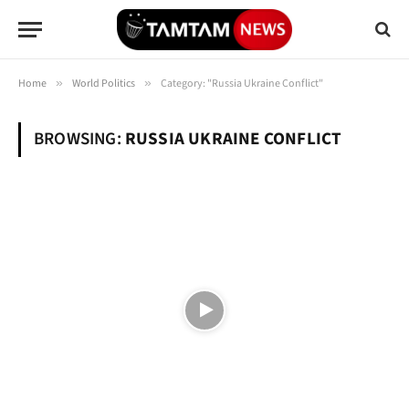
Home
»
World Politics
»
Category: "Russia Ukraine Conflict"
BROWSING:
RUSSIA UKRAINE CONFLICT