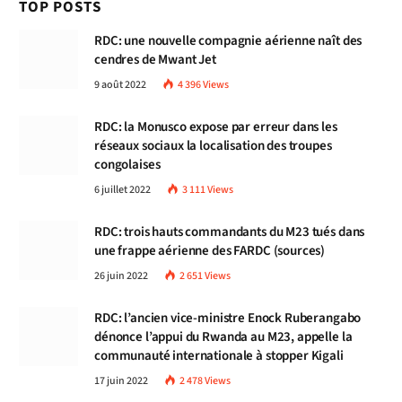
TOP POSTS
RDC: une nouvelle compagnie aérienne naît des
cendres de Mwant Jet
9 août 2022
4 396
Views
RDC: la Monusco expose par erreur dans les
réseaux sociaux la localisation des troupes
congolaises
6 juillet 2022
3 111
Views
RDC: trois hauts commandants du M23 tués dans
une frappe aérienne des FARDC (sources)
26 juin 2022
2 651
Views
RDC: l’ancien vice-ministre Enock Ruberangabo
dénonce l’appui du Rwanda au M23, appelle la
communauté internationale à stopper Kigali
17 juin 2022
2 478
Views