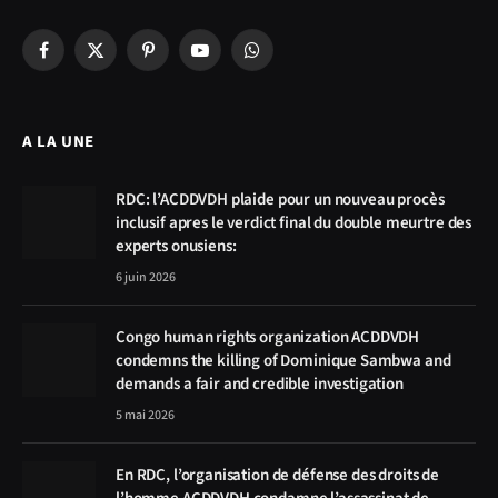
Facebook
X
Pinterest
YouTube
WhatsApp
(Twitter)
A LA UNE
RDC: l’ACDDVDH plaide pour un nouveau procès
inclusif apres le verdict final du double meurtre des
experts onusiens:
6 juin 2026
Congo human rights organization ACDDVDH
condemns the killing of Dominique Sambwa and
demands a fair and credible investigation
5 mai 2026
En RDC, l’organisation de défense des droits de