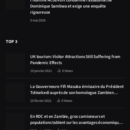
l’homme ACDDVDH condamne l’assassinat de
Dominique Sambwa et exige une enquête
rigoureuse
5 mai 2026
TOP 3
UK tourism: Visitor Attractions Still Suffering from
Pandemic Effects
19 janvier 2021
0
Views
La Gouverneure Fifi Masuka émissaire du Président
Tshisekedi auprès de son homologue Zambien
Hichilema, la construction de la route Kolwezi -
25 février 2022
0
Views
Solwezi au centre des discussions
En RDC et en Zambie, gros camioneurs et
populations tablent sur les avantages économiques
de la route Kolwezi-Solwezi