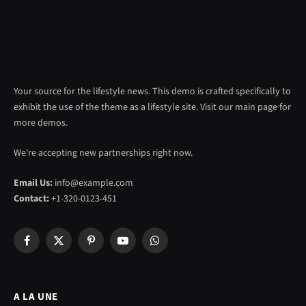
Your source for the lifestyle news. This demo is crafted specifically to
exhibit the use of the theme as a lifestyle site. Visit our main page for
more demos.
We're accepting new partnerships right now.
Email Us:
info@example.com
Contact:
+1-320-0123-451
Facebook
X
Pinterest
YouTube
WhatsApp
(Twitter)
A LA UNE