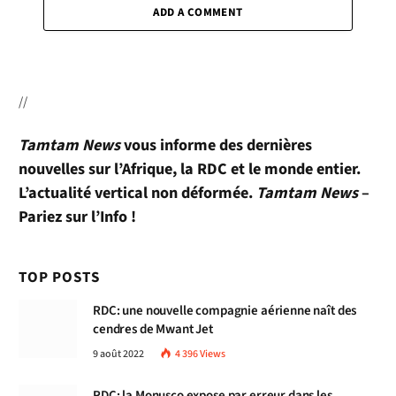
ADD A COMMENT
//
Tamtam News
vous informe des dernières
nouvelles sur l’Afrique, la RDC et le monde entier.
L’actualité vertical non déformée.
Tamtam News
–
Pariez sur l’Info !
TOP POSTS
RDC: une nouvelle compagnie aérienne naît des
cendres de Mwant Jet
9 août 2022
4 396
Views
RDC: la Monusco expose par erreur dans les