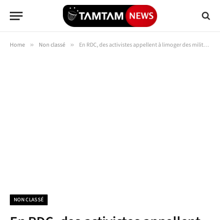
Home
»
Non classé
»
En RDC, des activistes appellent à limoger des militaires pro-rwandais
NON CLASSÉ