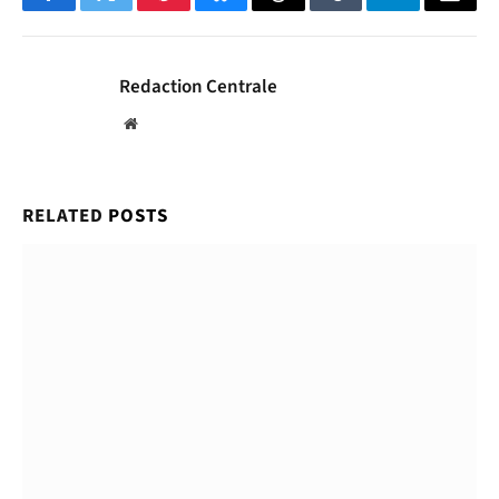
Facebook
Twitter
Pinterest
Bluesky
Threads
Tumblr
Telegram
Email
Redaction Centrale
Website
RELATED
POSTS