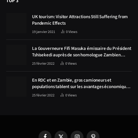
TOP 3
UK tourism: Visitor Attractions Still Suffering from
Pandemic Effects
19 janvier 2021
0
Views
La Gouverneure Fifi Masuka émissaire du Président
Tshisekedi auprès de son homologue Zambien
Hichilema, la construction de la route Kolwezi -
25 février 2022
0
Views
Solwezi au centre des discussions
En RDC et en Zambie, gros camioneurs et
populations tablent sur les avantages économiques
de la route Kolwezi-Solwezi
25 février 2022
0
Views