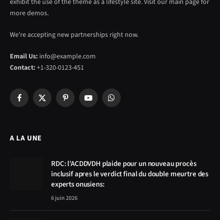
exhibit the use of the theme as a lifestyle site. Visit our main page for
more demos.
We're accepting new partnerships right now.
Email Us:
info@example.com
Contact:
+1-320-0123-451
Facebook
X
Pinterest
YouTube
WhatsApp
(Twitter)
A LA UNE
RDC: l’ACDDVDH plaide pour un nouveau procès
inclusif apres le verdict final du double meurtre des
experts onusiens:
6 juin 2026