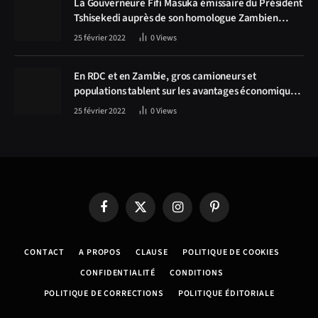
La Gouverneure Fifi Masuka émissaire du Président
Tshisekedi auprès de son homologue Zambien
Hichilema, la construction de la route Kolwezi -
25 février 2022
0
Views
Solwezi au centre des discussions
En RDC et en Zambie, gros camioneurs et
populations tablent sur les avantages économiques
de la route Kolwezi-Solwezi
25 février 2022
0
Views
Facebook
X
Instagram
Pinterest
(Twitter)
CONTACT
A PROPOS
CLAUSE
POLITIQUE DE COOKIES
CONFIDENTIALITÉ
CONDITIONS
POLITIQUE DE CORRECTIONS
POLITIQUE ÉDITORIALE