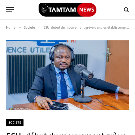
Home
»
Société
»
ESU: début du mouvement grève dans les établissements supérieurs et universitaires dès ce vendredi
SOCIÉTÉ