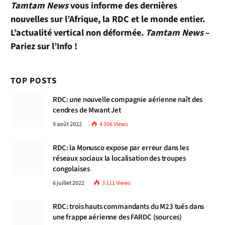
Tamtam News
vous informe des dernières
nouvelles sur l’Afrique, la RDC et le monde entier.
L’actualité vertical non déformée.
Tamtam News
–
Pariez sur l’Info !
TOP POSTS
RDC: une nouvelle compagnie aérienne naît des
cendres de Mwant Jet
9 août 2022
4 396
Views
RDC: la Monusco expose par erreur dans les
réseaux sociaux la localisation des troupes
congolaises
6 juillet 2022
3 111
Views
RDC: trois hauts commandants du M23 tués dans
une frappe aérienne des FARDC (sources)